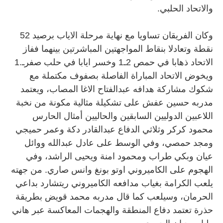
والاتحاد الحلبي.
وكان الفريقان تساويا مع نهاية مرحلة الاياب برصيد 52
نقطة وتعادلا بنقاط المواجهتين المباشرتين بينهما ففاز
الاتحاد ذهابا في حمص 2ـ1 وخسر ايابا في حلب صفرـ.1
ويخوض الاتحاد المباراة الفاصلة بصفوف مكتملة مع
شكوك مشاركة هدافه عبدالفتاح الاغا المصاب، ويعتمد
مدربه حسين عفش على تشكيلة مثالية مكونة من نخبة
اللاعبين الدوليين السابقين والحاليين أمثال الحارس
محمود كركر وثلاثي الدفاع عبدالقادر دكة وعمر حميجي
ومجد حمصي، وفي الوسط على عادل عبدالله ووائل
عيان وبكي طراب ومحمود امنة ويحيى الراشد، وفي
الهجوم على الكاميروني اوتو بونغ وانس صاري. من جهته
يلعب الكرامة بغياب مدافعه الكاميروني ريتشارد بداعي
الحرمان، وسيلعب كما قال مدربه محمد قويض بطريقة
حذرة تعتمد دفاع المنطقة والهجمات المعاكسة عبر هاني