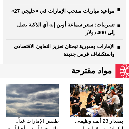
مواعيد مباريات منتخب الإمارات في «خليجي 27»
تسريبات: سعر سماعة أوبن إيه آي الذكية يصل
إلى 400 دولار
الإمارات وسورية تبحثان تعزيز التعاون الاقتصادي
واستكشاف فرص جديدة
مواد مقترحة
Share
بمقدار 23 ألف وظيفة..
طقس الإمارات غداً..
انكماش سوق العمل
غائم جزئياً مغبر أحياناً مع