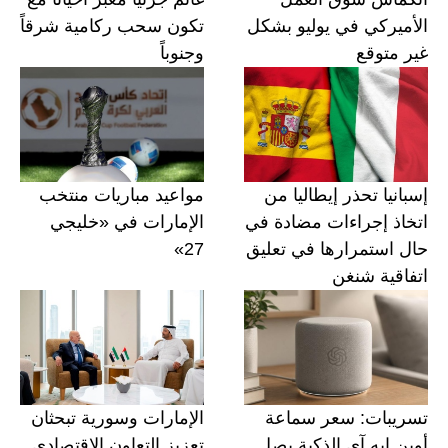
الأميركي في يوليو بشكل
تكون سحب ركامية شرقاً
غير متوقع
وجنوباً
إسبانيا تحذر إيطاليا من
مواعيد مباريات منتخب
اتخاذ إجراءات مضادة في
الإمارات في «خليجي
حال استمرارها في تعليق
27»
اتفاقية شنغن
تسريبات: سعر سماعة
الإمارات وسورية تبحثان
أوبن إيه آي الذكية يصل
تعزيز التعاون الاقتصادي