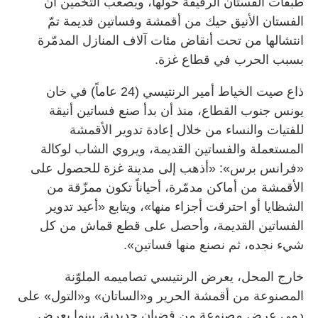
طبقات الفستان الرقيقة حولها، ويصعب التخمين أن
الفستان الأنيق حيك من أقمشة وفساتين قديمة تمّ
انتشالها من تحت أنقاض مئات آلاف المنازل المدمّرة
بسبب الحرب في قطاع غزة.
ذاع صيت الخياط أمير الرنتيسي (24 عاماً) في خان
يونس جنوب القطاع، منذ أن بدأ صنع فساتين أنيقة
للفتيات والنساء من خلال إعادة تدوير الأقمشة
المستعملة والفساتين القديمة، ويروي الشاب لوكالة
«فرانس برس»: «أذهب إلى مدينة غزة للحصول على
الأقمشة من أماكن مدمّرة، أحياناً تكون ممزّقة من
الشظايا أو احترقت أجزاء منها»، ويتابع «أعيد تدوير
الفساتين القديمة، وأحصل على قطع قماش من كل
شيء نجده، ثم نصنع منها فساتين».
خارج المحل، يعرض الرنتيسي تصاميمه الملوّنة
المصنوعة من أقمشة الحرير و«الساتان» و«التول» على
دمى عرض مصنوعة من قضبان حديدية، بينما يعرض