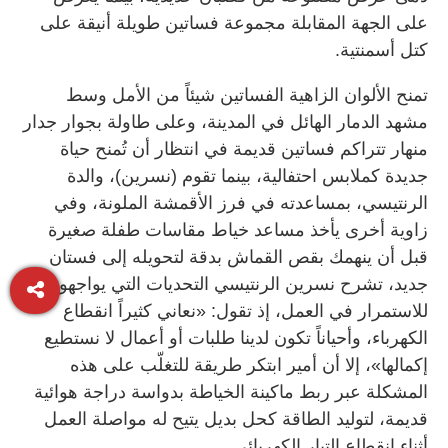
على الجهة المقابلة مجموعة فساتين طويلة أنيقة على
كتل أسمنتية.
تمنح الألوان الزاهية الفساتين شيئاً من الأمل وسط
مشهد الدمار الهائل في المدينة، وعلى طاولة بجوار جدار
منهار تتراكم فساتين قديمة في انتظار أن تُمنح حياة
جديدة كملابس احتفالية، بينما تقوم (نسرين)، والدة
الرنتيسي، بمساعدته في فرز الأقمشة الملونة، وفي
زاوية أخرى يأخذ مساعد خياط مقاسات طفلة صغيرة
قبل أن ينهمك بقص القماش بدقة لتحويله إلى فستان
جديد، تشرح نسرين الرنتيسي التحديات التي يواجهونها
للاستمرار في العمل، إذ تقول: «نعاني كثيراً انقطاع
الكهرباء، وأحياناً تكون لدينا طلبات أو أعمال لا نستطيع
إكمالها»، إلا أن أمير ابتكر طريقة للتغلّب على هذه
المشكلة عبر ربط ماكينة الخياطة بدواسة دراجة هوائية
قديمة، لتوليد الطاقة كحل بديل يتيح له مواصلة العمل
أثناء انقطاع التيار الكهربائي.