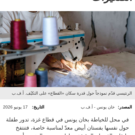
الرنتيسي قدّم نموذجاً حول قدرة سكان «القطاع» على التكيّف. أ.ف.ب
المصدر:
خان يونس - أ.ف.ب
التاريخ:
17 يونيو 2026
في محل للخياطة بخان يونس في قطاع غزة، تدور طفلة
حول نفسها بفستان أبيض معدّ لمناسبة خاصة، فتنتفخ