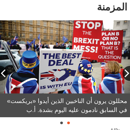
المزمنة
محللون يرون أن الناخبين الذين أيدوا «بريكست»
جونسون قاد «بريكست» متعهداً بـ«إنجاز الخروج»
في السابق نادمون عليه اليوم بشدة. أ.ب
بعد سنوات من الجمود السياسي. أرشيفية