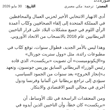
صورة
1/2
المصدر:
ترجمة: مكي معمري
التاريخ:
30 مايو 2026
أدى الانهيار الانتخابي الأخير لحزبي العمال والمحافظين
في المملكة المتحدة إلى إلقاء الصحافيين وكتّاب أعمدة
الرأي اللوم في جميع مشكلات البلاد على قرار الناخبين
البريطانيين عام 2016 بالانسحاب من الاتحاد الأوروبي.
وهذا ليس بالأمر الجديد، فطوال سنوات، توقع كتّاب في
مطبوعات رائدة، مثل «وول ستريت جورنال»
و«الإيكونوميست» أن تصويت «بريكست»، الذي قاده
رئيس الوزراء البريطاني السابق بوريس جونسون، وتعهد
بـ«إنجاز الخروج» بعد سنوات من الجمود السياسي،
سيؤدي إلى تراجع بريطانيا عن ألمانيا وفرنسا ودول
أخرى في مجالي النمو الاقتصادي والابتكار.
ومن المعتقدات الراسخة في تلك الأوساط، أن
«بريكست» كان خطأ، وأن الناخبين الذين أيدوه في