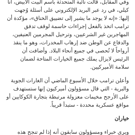
وفي المقابل، قالت نائبة المتحدثة باسم البيت الأبيض، آنا
كيلي، في رد عبر البريد الإلكتروني على أسئلة وُجهت
إليها: «إنه لا يوجد ما يشير إلى تضييق الخناق»، مؤكدة أن
ترامب اتخذ بالفعل إجراءات حاسمة لوقف تدفق
المهاجرين غير الشرعيين، وترحيل المجرمين العنيفين،
والدفاع عن الوطن ضد إرهاب المخدرات، وهو ما ينقذ
أرواحاً لا تُحصى في جميع أنحاء البلاد. وأضافت أن
الرئيس لايزال يملك جميع الخيارات المتاحة لضمان
سلامة الأميركيين.
وأعلن ترامب خلال الأسبوع الماضي أن الغارات الجوية
والبرية - التي قال مسؤولون أميركيون إنها ستستهدف
على الأرجح مخيمات معزولة مرتبطة بتجارة الكوكايين أو
مواقع عسكرية محددة - ستبدأ قريباً.
خياران
ويرى خبراء ومسؤولون سابقون أنه إذا لم تنجح هذه