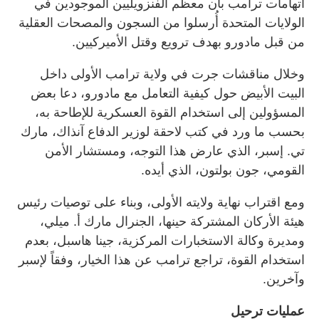
اتهامات ترامب بأن معظم الفنزويليين الموجودين في
الولايات المتحدة أُرسلوا من السجون والمصحات العقلية
من قبل مادورو بهدف ترويع وقتل الأميركيين.
وخلال مناقشات جرت في ولاية ترامب الأولى داخل
البيت الأبيض حول كيفية التعامل مع مادورو، دعا بعض
المسؤولين إلى استخدام القوة العسكرية للإطاحة به،
بحسب ما ورد في كتب لاحقة لوزير الدفاع آنذاك، مارك
تي. إسبر، الذي عارض هذا التوجه، ومستشار الأمن
القومي، جون بولتون، الذي أيده.
ومع اقتراب نهاية ولايته الأولى، وبناء على توصيات رئيس
هيئة الأركان المشتركة حينها، الجنرال مارك أ. ميلي،
ومديرة وكالة الاستخبارات المركزية، جينا هاسبل، بعدم
استخدام القوة، تراجع ترامب عن هذا الخيار، وفقاً لإسبر
وآخرين.
عمليات ترحيل