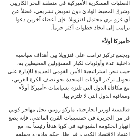
العمليات العسكرية الأميركية في منطقة البحر الكاريبي
وشرق المحيط الهادئ دون تفويض تشريعي، فضلاً عن
أي غزو بري محتمل لفنزويلا، فإن أعضاء آخرين دعوا
ترامب إلى اتخاذ خطوات أكثر حزماً.
«أميركا أولاً»
ويجمع تركيز ترامب على فنزويلا بين أهداف سياسية
داخلية عدة وأولويات لكبار المسؤولين المحيطين به،
حيث تنص استراتيجية الأمن القومي الجديدة للإدارة على
تحويل تركيز الولايات المتحدة نحو نصف الكرة الغربي،
مع مكافأة الدول التي تلتزم بسياسات «أميركا أولاً»
ومعاقبة الدول التي لا تلتزم بها.
فبالنسبة لوزير الخارجية، ماركو روبيو، نجل مهاجر كوبي
فر من الجزيرة في خمسينيات القرن الماضي، فإنه يضع
انهيار الحكومة الشيوعية في كوبا هدفاً رئيساً له، مع
اعتماد الاقتصاد الكوبي، في ظل حكم مادورو وسلفه