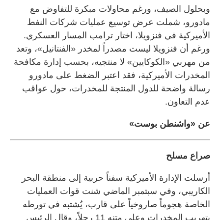
وبحلول الصيف، ورغم محاولات مبكرة للتفاوض مع
مادورو، شملت عرض توسيع عمليات شركات النفط
الأميركية في فنزويلا، اختار ترامب المسار العسكري.
ورغم أن فنزويلا ليست مصدراً لمخدر «الفنتانيل»، وتعد
من مهربي «الكوكايين» لا منتجيه، بحسب إدارة مكافحة
المخدرات الأميركية، فقد اعتبر الضغط على مادورو
رسالة واضحة للدول المنتجة للمخدرات، حول عواقب
عدم التعاون.
عن «واشنطن بوست»
صراع مسلح
أرسلت الإدارة الأميركية سفناً حربية إلى منطقة البحر
الكاريبي، وفي سبتمبر الماضي شنت قوات العمليات
الخاصة هجوماً صاروخياً على قارب، يُشتبه في تورطه
بتهريب المخدرات وعلى متنه 11 رجلاً، وقال الرئيس