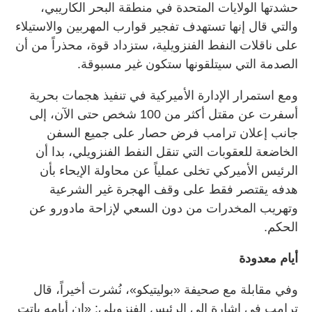
حشدتها الولايات المتحدة في منطقة البحر الكاريبي،
والتي قال إنها تستهدف تفجير قوارب المهربين والاستيلاء
على ناقلات النفط الفنزويلية، ستزداد قوة، محذراً من أن
الصدمة التي سيتلقونها ستكون غير مسبوقة.
ومع استمرار الإدارة الأميركية في تنفيذ هجمات بحرية
أسفرت عن مقتل أكثر من 100 شخص حتى الآن، إلى
جانب إعلان ترامب فرض حصار على جميع السفن
الخاضعة للعقوبات التي تنقل النفط الفنزويلي، بدا أن
الرئيس الأميركي تخلى عملياً عن محاولة الإيحاء بأن
هدفه يقتصر فقط على وقف الهجرة غير الشرعية
وتهريب المخدرات من دون السعي لإزاحة مادورو عن
الحكم.
أيام معدودة
وفي مقابلة مع صحيفة «بوليتيكو»، نُشرت أخيراً، قال
ترامب في إشارة إلى الرئيس الفنزويلي: «إن أيامه باتت