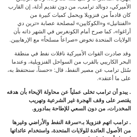
الأميركي، دونالد ترامب، من دون تقديم أدلة، إن القارب
كان قادماً من فنزويلا ويحمل كميات كبيرة من
«الفنتانيل» و«الكوكايين» لمصلحة عصابة «ترين دي
أراغوا»، كما صرح أمام الكونغرس في الشهر ذاته بأن
الولايات المتحدة تخوض «صراعاً مسلحاً» مع الإرهابيين.
وقد صادرت القوات الأميركية ناقلات نفط في منطقة
البحر الكاريبي بالقرب من السواحل الفنزويلية، وعندما
سُئل ترامب عن مصير النفط، قال: «حسناً، سنحتفظ به،
على ما أعتقد».
. يبدو أن ترامب تخلى عملياً عن محاولة الإيحاء بأن هدفه
يقتصر على وقف الهجرة غير الشرعية وتهريب
المخدرات، من دون السعي للإطاحة بمادورو.
. ترامب اتهم فنزويلا بـ«سرقة النفط والأراضي وغيرها
من الأصول العائدة للولايات المتحدة، واستخدام عائداتها