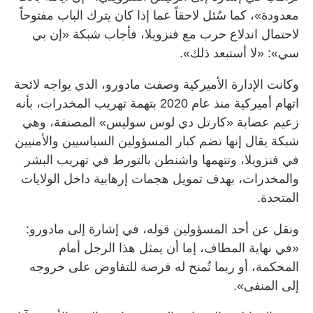
معدودة»، كما سُئل لاحقاً عما إذا كان يترك الباب مفتوحاً
لاحتمال اندلاع حرب مع فنزويلا، فأجاب شبكة «إن بي
سي»: «لا أستبعد ذلك».
وكانت الإدارة الأميركية وصفت مادورو، الذي يواجه لائحة
اتهام أميركية منذ عام 2020 بتهمة تهريب المخدرات، بأنه
زعيم عصابة «كارتل دي لوس سوليس» المصنفة، وهي
شبكة يقال إنها تضم كبار المسؤولين السياسيين والأمنيين
في فنزويلا، وتتهمها واشنطن بالتورط في تهريب البشر
والمخدرات، بهدف تمويل هجمات إرهابية داخل الولايات
المتحدة.
ونقل عن أحد المسؤولين قوله، في إشارة إلى مادورو:
«في نهاية المطاف، إما أن يمثل هذا الرجل أمام
المحكمة، أو ربما تُمنح له فرصة للتفاوض على خروجه
إلى المنفى».