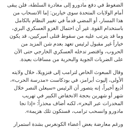
الضغوط في دفع مادورو إلى مغادرة السلطة، فلن يبقى
أمام الولايات المتحدة سوى خيارين: إما الانسحاب من
هذا المسار، أو المضي قدماً في تغيير النظام بالكامل
باستخدام القوة. غير أن احتمال الغزو العسكري البري،
وما قد يترتب عليه من سقوط قتلى أميركيين، قد يكون
خياراً غير مقبول لرئيس تعهد بعدم شن المزيد من
الحروب، واقتصر تدخله العسكري الخارجي حتى الآن
على الضربات الجوية والبحرية من مسافات بعيدة.
وقال المبعوث الخاص لترامب إلى فنزويلا، خلال ولايته
الأولى، إليوت أبرامز، في بودكاست «مدرسة الحرب»،
أذيع أخيراً، إنه يتصور أن الرئيس «سيعلن النصر خلال
شهر أو شهرين بحجة الانخفاض الكبير في تهريب
المخدرات عبر البحر»، لكنه أضاف محذراً: «إذا نجا
مادورو وانسحب ترامب، فستكون تلك هزيمة».
ورغم معارضة بعض أعضاء الكونغرس بشدة استمرار