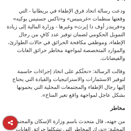
ودعت رسالة اتحاد فرق الإطفاء في بريطانيا - التي
وقعتها منظمات «غرينبيس» و«تاكس جستيس يوكيه»
و«فريندز أوف ذا إيرث» وغيرها - وزارة المالية إلى زيادة
التمويل الحكومي لضمان توفير عدد كافٍ من رجال
الإطفاء، وموظفي مكافحة الحرائق في حالات الطوارئ،
والموارد المتخصصة لمواجهة مخاطر حرائق الغابات
والفيضانات.
وقالت الرسالة: «نحثّكم على اتخاذ إجراءات حاسمة
لتوفير الاستثمارات والاستراتيجيات والقيادة التي يحتاج
إليها رجال الإطفاء والمجتمعات المحلية التي يحمونها
بشكل عاجل لمواجهة واقع تغير المناخ».
مخاطر
من جهته، قال متحدث باسم وزارة الإسكان والمجتمعات
المحلية: «ندرك المخاطر التي تشكلها حرائق الغابات