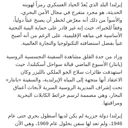
إيرلندا البلد الذي يُعدّ الحياد العسكري رمزاً لهويته
الحديثة، هو مجرد متفرج في مجال الأمن البحري،
والأسوأ من ذلك أنه معرّض لخطر أن يصبح عبئاً دولياً،
وفقاً للخبراء، حيث إنه غير قادر على حماية البنية التحتية
الأساسية في مياهه الإقليمية، على الرغم من أنه أصبح
غنياً بفضل استضافته التكنولوجيا والتجارة العالمية.
وزاد من حدة القلق مشاهدة السفينة التجسسية الروسية
(يانتار) الأسبوع الماضي قبالة سواحل أسكتلندا، حيث
استهدفت طائرات سلاح الجو الملكي بالليزر وكان
الاعتقاد أنها متجهة إلى المياه الإيرلندية، والسفينة «يانتار»
تحت إشراف المديرية الروسية السرية لأبحاث أعماق
البحار، وهي مصممة لرسم خرائط الكابلات البحرية
ومراقبتها.
إيرلندا دولة جزرية لم يكن لديها أسطول بحري حتى عام
1946، ولم تعد لها سفن بحلول عام 1969، وهي الآن