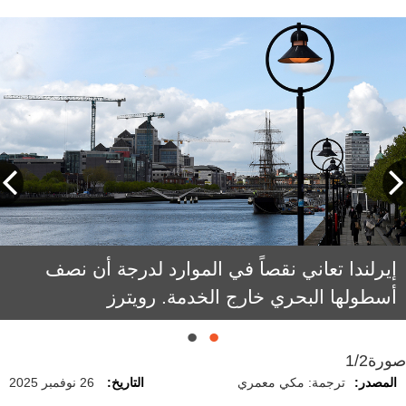
رئيسة إيرلندا كاثرين مونولي تعارض زيادة
إيرلندا تعاني نقصاً في الموارد لدرجة أن نصف
العسكرة. رويترز
أسطولها البحري خارج الخدمة. رويترز
صورة
1/2
المصدر:
ترجمة: مكي معمري
التاريخ:
26 نوفمبر 2025