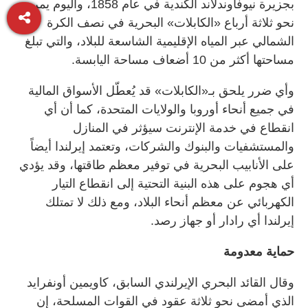
بجزيرة نيوفاوندلاند الكندية في عام 1858، واليوم يمر
نحو ثلاثة أرباع «الكابلات» البحرية في نصف الكرة
الشمالي عبر المياه الإقليمية الشاسعة للبلاد، والتي تبلغ
مساحتها أكثر من 10 أضعاف مساحة اليابسة.
وأي ضرر يلحق بـ«الكابلات» قد يُعطّل الأسواق المالية
في جميع أنحاء أوروبا والولايات المتحدة، كما أن أي
انقطاع في خدمة الإنترنت سيؤثر في المنازل
والمستشفيات والبنوك والشركات، وتعتمد إيرلندا أيضاً
على الأنابيب البحرية في توفير معظم طاقتها، وقد يؤدي
أي هجوم على هذه البنية التحتية إلى انقطاع التيار
الكهربائي عن معظم أنحاء البلاد، ومع ذلك لا تمتلك
إيرلندا أي رادار أو جهاز رصد.
حماية معدومة
وقال القائد البحري الإيرلندي السابق، كاويمين أونفرايد
الذي أمضى نحو ثلاثة عقود في القوات المسلحة، إن