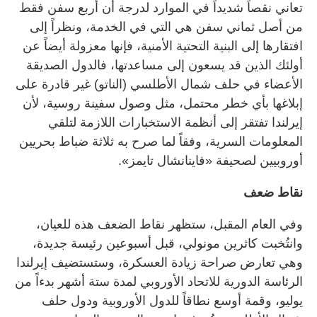
تعاني نقصاً شديداً في الموارد لدرجة أن أربع سفن فقط
من أصل ثماني سفن هي التي في الخدمة، ونظراً إلى
افتقارها إلى البنية التحتية الأمنية، فإنها معزولة أيضاً عن
أولئك الذين قد يسعون إلى مساعدتها، فالدول الصديقة
الأعضاء في حلف شمال الأطلسي (الناتو) غير قادرة على
إبلاغها بأي خطر محتمل، مثل وصول سفينة روسية، لأن
إيرلندا تفتقر إلى أنظمة الاستخبارات اللازمة لتلقي
المعلومات السرية، وفقاً لما صرح به ثلاثة ضباط بحريين
أوروبيين لصحيفة «فاينانشال تايمز».
نقاط ضعف
وفي العام المقبل، ستظهر نقاط الضعف هذه للعيان،
وانتُخبت كاثرين مونولي، قبل أسبوعين رئيسة جديدة،
وهي تعارض صراحة زيادة العسكرة، وستستضيف إيرلندا
الرئاسة الدورية للاتحاد الأوروبي لمدة ستة أشهر بدءاً من
يوليو، وقمة أوسع نطاقاً للدول الأوروبية ودول حلف