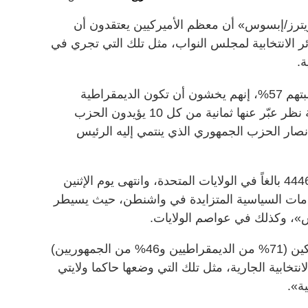
يترز/إبسوس» أن معظم الأميركيين يعتقدون أن
ائر الانتخابية لمجلس النواب، مثل تلك التي تجري في
ة.
وقال أكثر من نصف المشاركين، ونسبتهم 57%، إنهم يخشون أن تكون الديمقراطية
الأميركية نفسها في خطر، وهي وجهة نظر عبّر عنها ثمانية من كل 10 يؤيدون الحزب
طي، وأربعة من كل 10 من أنصار الحزب الجمهوري الذي ينتمي إليه الرئيس
واستمر الاستطلاع ستة أيام، وشمل 4446 بالغاً في الولايات المتحدة، وانتهى يوم الإثنين
نقسامات السياسية المتزايدة في واشنطن، حيث يسيطر
، وكذلك في عواصم الولايات.
ووجد الاستطلاع أن 55% من المشاركين (71% من الديمقراطيين و46% من الجمهوريين)
تخابية الجارية، مثل تلك التي وضعها حاكما ولايتي
ة».