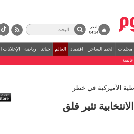
الفجر
04:24
محليات
الخط الساخن
اقتصاد
العالم
حياتنا
رياضة
الإعلانات ا
المية
لانتخابية تثير قلق