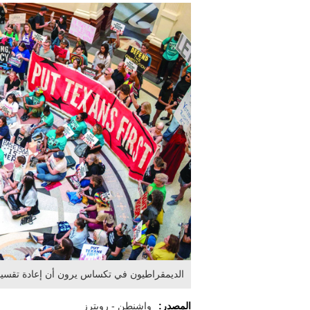
الديمقراطيون في تكساس يرون أن إعادة تقسيم ال
المصدر:
واشنطن - رويترز