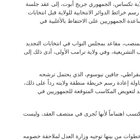
لاية تكساس، الجمهوري جريج أبوت، إلى عقد جلسة
رسم خرائط الدوائر الانتخابية للولاية قبل انتخابات
لعام 2026، بهدف مساعدة الجمهوريين على الاحتفاظ بالأغلبية في
نصب، مقاعد بمجلس النواب في انتخابات التجديد
 التشريعية، وفي ولاية ترامب الأولى، أدى ذلك إلى
لديمقراطي، جافين نيوسوم، الذي يحتمل ترشحه
ت الرئاسة في عام 2028، بمحاولة إعادة رسم خريطة منطقة ولايته رداً على ذلك،
د لتعويض المكاسب المتوقعة للجمهوريين في
تسب اهتماماً لأنها تُجرى في منتصف العقد، وليست
بخطوات من بينها توجيه وزارة العدل لملاحقة خصومه