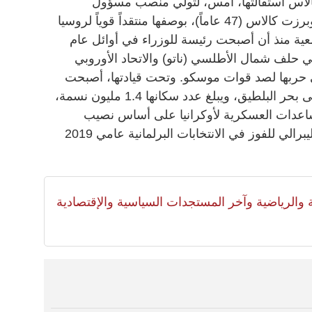
 كالاس استقالتها، أمس، لتولي منصب مسؤول
السياسة الخارجية بالاتحاد الأوروبي. وبرزت كالاس (47 عاماً)، بوصفها منتقداً قوياً لروسيا
وسعية منذ أن أصبحت رئيسة للوزراء في أوائل عام
في حلف شمال الأطلسي (ناتو) والاتحاد الأوروبي
 حربها لصد قوات موسكو. وتحت قيادتها، أصبحت
إستونيا، وهي جمهورية صغيرة تقع على بحر البلطيق، ويبلغ عدد سكانها 1.4 مليون نسمة،
ساعدات العسكرية لأوكرانيا على أساس نصيب
الفرد، وقادت كالاس حزب الإصلاح الليبرالي للفوز في الانتخابات البرلمانية عامي 2019
لية والرياضية وآخر المستجدات السياسية والإقتصادية