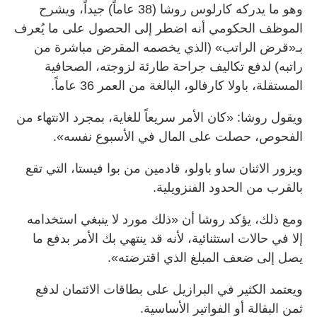
وهو ما يدركه كارلوس روشا (38 عاماً) جيداً، ويشرح
الموظف الحكومي أنه اضطر إلى الحصول على ما يُعرف
بـ«قرض الراتب» (الذي يخصمه المقرض مباشرة من
راتبه) لدفع تكاليف جراحة طارئة لزوجته، الصحافية
المستقلة، باولا كارفالو، البالغة من العمر 36 عاماً.
ويقول روشا: «كان الأمر سريعاً للغاية، بمجرد الانتهاء من
الفحوص، حصلت على المال في الأسبوع نفسه».
ويزور الاثنان ساو باولو، قادمين من بوا فيستا، التي تقع
بالقرب من الحدود الفنزويلية.
ومع ذلك، يؤكد روشا أن «ذلك مورد لا ينبغي استخدامه
إلا في حالات استثنائية، لأنه قد ينتهي بك الأمر بدفع ما
يصل إلى ضعف المبلغ الذي اقترضته».
ويعتمد الكثير في البرازيل على بطاقات الائتمان لدفع
ثمن البقالة أو الفواتير الأساسية.