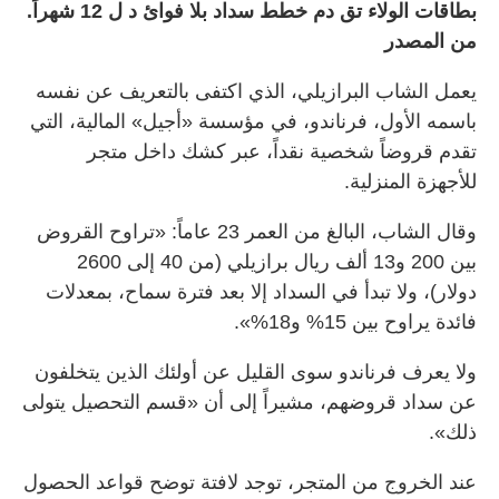
بطاقات الولاء تق دم خطط سداد بلا فوائ د ل 12 شهراًً.
من المصدر
يعمل الشاب البرازيلي، الذي اكتفى بالتعريف عن نفسه
باسمه الأول، فرناندو، في مؤسسة «أجيل» المالية، التي
تقدم قروضاً شخصية نقداً، عبر كشك داخل متجر
للأجهزة المنزلية.
وقال الشاب، البالغ من العمر 23 عاماً: «تراوح القروض
بين 200 و13 ألف ريال برازيلي (من 40 إلى 2600
دولار)، ولا تبدأ في السداد إلا بعد فترة سماح، بمعدلات
فائدة يراوح بين 15% و18%».
ولا يعرف فرناندو سوى القليل عن أولئك الذين يتخلفون
عن سداد قروضهم، مشيراً إلى أن «قسم التحصيل يتولى
ذلك».
عند الخروج من المتجر، توجد لافتة توضح قواعد الحصول