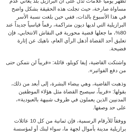
تظهر يومياً علامات تدل على أن البرازيل بلد يعاني عدم
مساواة صارخة، حيث تجلت هذه الحقيقة بشكل واضح
في هذا الأسبوع بالذات، ففي حين بلغت نسبة الأسر
البرازيلية التي لديها ديون متراكمة، رقماً قياسياً جديداً عند
80%، ما جعلها قضية محورية في النقاش الانتخابي، فإن
تعليق أحد القضاة أذهل الرأي العام، ناهيك عن إثارة
فضيحة.
واشتكت القاضية، إيفا كويلو، قائلة: «قريباً لن نتمكن حتى
من دفع الفواتير».
وذهبت القاضية، وهي بيضاء البشرة، إلى أبعد من ذلك،
بقولها: «قريباً، سيصبح القضاة مثل هؤلاء الموظفين
المدنيين الذين يعملون في ظروف شبيهة بالعبودية»،
على حد وصفها.
ووفقاً للأرقام الرسمية، فإن ثمانية من كل 10 عائلات
برازيلية مدينة بأموال لجهة ما، سواء لبنك أو لمؤسسة