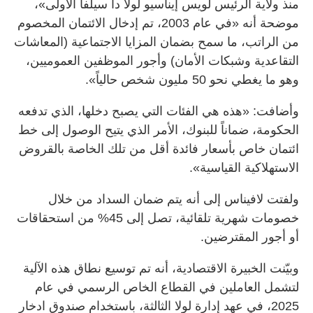
منذ ولاية الرئيس لويس إيناسيو لولا دا سيلفا الأولى»،
موضحة أنه «في عام 2003، تم إدخال الائتمان المخصوم
من الراتب، ما سمح بضمان المزايا الاجتماعية (المعاشات
التقاعدية وشبكات الأمان) وأجور الموظفين العموميين،
وهو ما يغطي نحو 50 مليون شخص حالياً».
وأضافت: «هذه هي الفئات التي يصبح دخلها، الذي تدفعه
الحكومة، ضماناً للبنوك، الأمر الذي يتيح الوصول إلى خط
ائتمان خاص بأسعار فائدة أقل من تلك الخاصة بالقروض
الاستهلاكية القياسية».
ولفتت لافيناس إلى أنه يتم ضمان السداد من خلال
خصومات شهرية تلقائية، تصل إلى 45% من استحقاقات
أو أجور المقترضين.
وبيّنت الخبيرة الاقتصادية، أنه تم توسيع نطاق هذه الآلية
لتشمل العاملين في القطاع الخاص الرسمي في عام
2025، في عهد إدارة لولا الثالثة، باستخدام صندوق ادخار