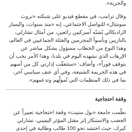
والحرية».
وقال ترامب، في مقطع فيديو على شبكته «تروث
سوشال» للتواصل الاجتماعي، إنه «منذ سنوات، واليسار
الراديكالي يُشبّه أميركيين رائعين، من أمثال تشارلي،
بالنازيين وبأسوأ المجرمين والقتلة الجماعيين في العالم،
وهذا النوع من الخطاب مسؤول بشكل مباشر عن
الإرهاب الذي نشهده اليوم في بلدنا، وهذا الأمر يجب أن
يتوقف فوراً»، وأضاف: «ستتعقّب إدارتي كل من أسهم
في هذه الجريمة الشنيعة، وفي أي عنف سياسي آخر،
بما في ذلك المنظمات التي تُمولّهم وتدعمهم».
وقفة احتجاجية
نظّمت جامعة «بول ستيت» وقفة احتجاجية تعبيراً عن
الغضب والاستنكار إثر مقتل المؤثر اليميني، تشارلي
كيرك، حيث احتشد نحو 100 طالب وطالبة في إحدى