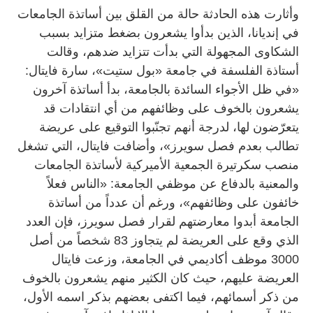
وأثارت هذه الحادثة حالة من القلق بين أساتذة الجامعات
في إنديانا، الذين بدأوا يشعرون بضغط متزايد بسبب
الشكاوى المجهولة التي بدأت تتزايد ضدهم، وقالت
أستاذة الفلسفة في جامعة «بول ستيت»، سارة فايتال:
«في ظل الأجواء السائدة بالجامعة، بدأ أساتذة آخرون
يشعرون بالخوف على وظائفهم من أي انتقادات قد
يتعرّضون لها، لدرجة أنهم تجنّبوا التوقيع على عريضة
تطالب بعدم فصل سويرز»، وأضافت فايتال، التي تشغل
منصب سكرتيرة الجمعية الأميركية لأساتذة الجامعات
والمعنية بالدفاع عن موظفي الجامعة: «الناس فعلاً
خائفون على وظائفهم»، ورغم أن عدداً من أساتذة
الجامعة أبدوا معارضتهم لقرار فصل سويرز، فإن العدد
الذي وقع على العريضة لم يتجاوز 83 شخصاً من أصل
3000 موظف أكاديمي في الجامعة، وزعت فايتال
العريضة عليهم، حيث كان الكثير منهم يشعرون بالخوف
من ذكر أسمائهم، فيما اكتفى بعضهم بذكر اسمه الأول،