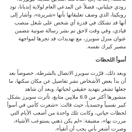
رودي جيلياني، فضلاً عن المدعي العام لولاية إنديانا، تود
رويكيتا، الذي وصف تعليقاتها بأنها «شريرة»، وأشار إلى
أنها قد تشكك في قدرة أي شخص على شَغل منصب
قيادي، وفي وقت لاحق تم نشر رسالة صوتية تتضمن
عنوان منزل سويرز، مع تهديدات قد تجرها لمواجهة
مصير كيرك نفسه.
أسوأ اللحظات
وبعد ذلك، قرّرت سويرز الاتصال بالشرطة، خصوصاً بعد
أن بدأ بعض الأشخاص نشر تفاصيل عن مكان سكنها، ما
جعلها تشعر بتهديد حقيقي لحياتها، وبعد أن شاهد
منشورها أكثر من 6.9 ملايين متابع، تأثرت سويرز بشكل
كبير نفسياً وجسدياً، حيث قالت: «شعرت كأنني في أسوأ
لحظات حياتي، وكانت تلك واحدة من أصعب الأيام التي
مررت بها»، مضيفة: «لم يكن ذهني يستوعب الأشياء،
وصرت أشعر بأني يجب أن أتقيأ».