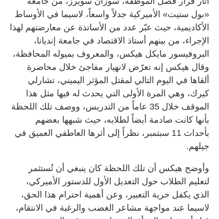
أثار قرار فصل الموظفة، سوزان سويرز، من جامعة
«بول ستيت» الأميركية جدلاً واسعاً، لاسيما في الأوساط
الأكاديمية، حيث عبّر عدد من الأساتذة عن معارضتهم لهذا
الإجراء، من بينهم أستاذ الاقتصاد في جامعة إنديانا،
البروفيسور مايكل هيكس، والمعروف بميوله المحافظة،
وقال هيكس إنه تعرّض لانهيار مفاجئ خلال محاضرة
ألقاها في اليوم التالي لمقتل المؤثر اليميني، تشارلي
كيرك، وهي المرة الأولى التي يحدث له فيها مثل هذا
الموقف خلال 35 عاماً من التدريس، ووصف تلك اللحظة
بأنها كانت صادمة أيضاً لطلابه، حيث شبهها بعضهم
بأحداث 11 سبتمبر، نظراً إلى أثرها العاطفي العميق في
جيلهم.
وأوضح هيكس أن تلك اللحظة كان ينبغي أن تُستثمر
لتعليم الطلاب حول التعديل الأول للدستور الأميركي،
الذي يكفل حرية التعبير، وعن أهمية احترام هذا الحق،
لاسيما عند مواجهة مشاعر الغضب والرغبة في الانتقام،