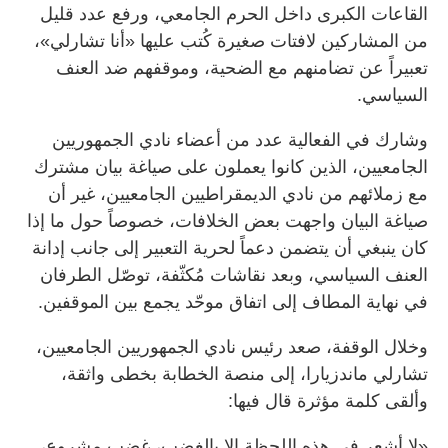
القاعات الكبرى داخل الحرم الجامعي، ورفع عدد قليل
من المشاركين لافتات صغيرة كُتب عليها «أنا تشارلي»،
تعبيراً عن تضامنهم مع الضحية، وموقفهم ضد العنف
السياسي.
وشارك في الفعالية عدد من أعضاء نادي الجمهوريين
الجامعيين، الذين كانوا يعملون على صياغة بيان مشترك
مع زملائهم من نادي الديمقراطيين الجامعيين، غير أن
صياغة البيان واجهت بعض الخلافات، خصوصاً حول ما إذا
كان ينبغي أن يتضمن دعماً لحرية التعبير إلى جانب إدانة
العنف السياسي، وبعد نقاشات مُكثّفة، توصّل الطرفان
في نهاية المطاف إلى اتفاق موحّد يجمع بين الموقفين.
وخلال الوقفة، صعد رئيس نادي الجمهوريين الجامعيين،
تشارلي ماندزيارا، إلى منصة الخطابة بخطى واثقة،
وألقى كلمة مؤثرة قال فيها:
«لا أشعر في هذه اللحظة إلا بالغضب، غضب مشروع،