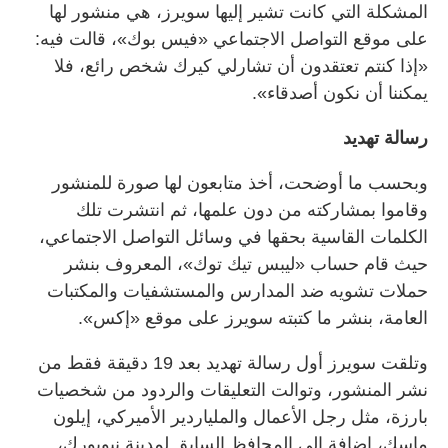
المشكلة التي كانت تشير إليها سويرز، هي منشور لها
على موقع التواصل الاجتماعي «فيس بوك»، قالت فيه:
«إذا كنتم تعتقدون أن تشارلي كيرك شخص رائع، فلا
يمكننا أن نكون أصدقاء».
رسالة تهديد
وبحسب ما أوضحت، أخذ متابعون لها صورة للمنشور
وقاموا بمشاركته من دون علمها، ثم انتشرت تلك
الكلمات القاسية بحقها في وسائل التواصل الاجتماعي،
حيث قام حساب «ليبس تيك توك»، المعروف بنشر
حملات تشويه ضد المدارس والمستشفيات والمكتبات
العامة، بنشر ما كتبته سويرز على موقع «إكس».
وتلقت سويرز أول رسالة تهديد بعد 19 دقيقة فقط من
نشر المنشور، وتوالت التعليقات والردود من شخصيات
بارزة، مثل رجل الأعمال والملياردير الأميركي، إيلون
ماسك، إضافة إلى المحافظ السابق لمدينة نيويورك،