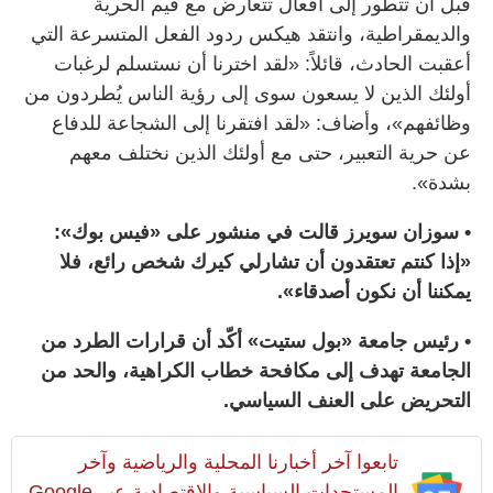
قبل أن تتطور إلى أفعال تتعارض مع قيم الحرية
والديمقراطية، وانتقد هيكس ردود الفعل المتسرعة التي
أعقبت الحادث، قائلاً: «لقد اخترنا أن نستسلم لرغبات
أولئك الذين لا يسعون سوى إلى رؤية الناس يُطردون من
وظائفهم»، وأضاف: «لقد افتقرنا إلى الشجاعة للدفاع
عن حرية التعبير، حتى مع أولئك الذين نختلف معهم
بشدة».
• سوزان سويرز قالت في منشور على «فيس بوك»:
«إذا كنتم تعتقدون أن تشارلي كيرك شخص رائع، فلا
يمكننا أن نكون أصدقاء».
• رئيس جامعة «بول ستيت» أكّد أن قرارات الطرد من
الجامعة تهدف إلى مكافحة خطاب الكراهية، والحد من
التحريض على العنف السياسي.
تابعوا آخر أخبارنا المحلية والرياضية وآخر
المستجدات السياسية والإقتصادية عبر Google