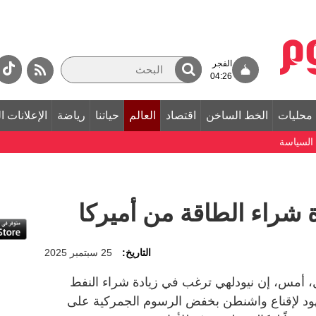
الفجر
04:26
محليات
الخط الساخن
اقتصاد
العالم
حياتنا
رياضة
الإعلانات ا
 السياسة
ة شراء الطاقة من أميركا
التاريخ:
25 سبتمبر 2025
ل، أمس، إن نيودلهي ترغب في زيادة شراء النفط
هود لإقناع واشنطن بخفض الرسوم الجمركية على