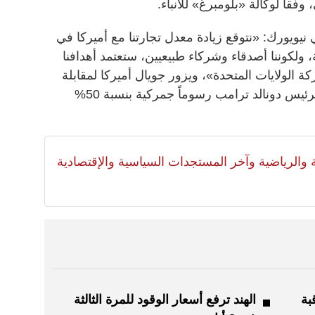
وفقاً لوكالة «بلومبرغ» للأنباء.
يويورك: «نتوقع زيادة معدل تجارتنا مع أميركا في
 ولكوننا أصدقاء وشركاء طبيعيين، ستعتمد أهدافنا
 الولايات المتحدة»، ويزور جويال أميركا لمقابلة
المسؤولين الأميركيين، بعدما فرض الرئيس دونالد ترامب رسوماً جمركية بنسبة 50%
لية والرياضية وآخر المستجدات السياسية والإقتصادية
بة
الهند ترفع أسعار الوقود للمرة الثالثة