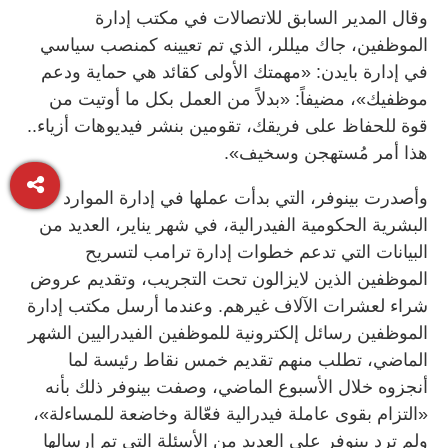
وقال المدير السابق للاتصالات في مكتب إدارة
الموظفين، جاك ميللر، الذي تم تعيينه كمنصب سياسي
في إدارة بايدن: «مهمتك الأولى كقائد هي حماية ودعم
موظفيك»، مضيفاً: «بدلاً من العمل بكل ما أوتيت من
قوة للحفاظ على فريقك، تقومين بنشر فيديوهات أزياء..
هذا أمر مُستهجن وسخيف».
وأصدرت بينوفر، التي بدأت عملها في إدارة الموارد
البشرية الحكومية الفيدرالية، في شهر يناير، العديد من
البيانات التي تدعم خطوات إدارة ترامب لتسريح
الموظفين الذين لايزالون تحت التجريب، وتقديم عروض
شراء لعشرات الآلاف غيرهم. وعندما أرسل مكتب إدارة
الموظفين رسائل إلكترونية للموظفين الفيدراليين الشهر
الماضي، تطلب منهم تقديم خمس نقاط رئيسة لما
أنجزوه خلال الأسبوع الماضي، وصفت بينوفر ذلك بأنه
«التزام بقوى عاملة فيدرالية فعّالة وخاضعة للمساءلة»،
ولم ترد بينوفر على العديد من الأسئلة التي تم إرسالها