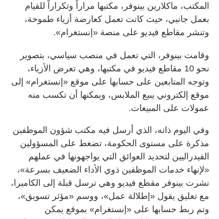
المكتب، ماكلارين بينوفر، مكتبها مراراً وتكراراً للقيام
بعمل جانبي، حيث كانت تعمل كعارضة أزياء طموحة،
وتنشر مقاطع فيديو على منصة «إنستغرام».
وقامت بينوفر، التي تعمل في منصب سياسي، بتصوير
نحو 10 مقاطع فيديو في مكتبها، وهي تعرض الأزياء،
وتوجه المتابعين على حسابها على موقع «إنستغرام» إلى
موقع إلكتروني يبيع الملابس، ويمكنها أن تكسب منه
عمولات على المبيعات.
وفي اليوم ذاته، الذي أرسل فيه مكتب شؤون الموظفين
مذكرة على مستوى الحكومة، تضغط على المسؤولين
الفيدراليين لتحديد العوائق التي يواجهونها في عملهم
«لإنهاء خدمات الموظفين ذوي الأداء الضعيف بسرعة»،
نشرت بينوفر مقطع فيديو وهي ترسل قبلة إلى الكاميرا،
مع تعليق يقول «إطلالة عمل»، ووسم «مؤثر تسويق»،
وتم ربط حسابها على «إنستغرام» بموقع يمكن