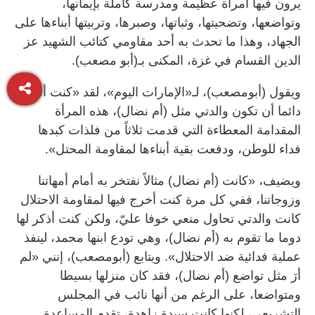
يرون فيها امرأة عظيمة ومدرسة كاملة بإيمانها،
وتواضعها، وتضحيتها، وثباتها، وصبرها، وتربيتها أبناءها على
الجهاد، وهذا ما تحدث به أحد مقاومي كتائب الشهيد عز
الدين القسام في غزة، المكنى بـ(أبو مصعب).
ويقول (أبومصعب)، لـ«الإمارات اليوم»، لقد «كنت أتمنى
دائما أن تكون والدتي مثل (أم نضال)، هذه المرأة
المقدامة المعطاءة التي قدمت ثلاثاً من فلذات كبدها
فداء للوطن، ودفعت بقية أبناءها لمقاومة المحتل».
ويضيف، «كانت (أم نضال) مثالاً نفتخر به أمام أمهاتنا
وزوجاتنا، ففي كل مرة كنت أخرج فيها لمقاومة الاحتلال
كانت والدتي تحاول منعي خوفا عليّ، ولكن كنت أذكر لها
دوما ما تقوم به (أم نضال)، وهي تودع ابنها محمد، لينفذ
عملية فدائية ضد الاحتلال». ويتابع (أبومصعب)، إنني «لم
أرَ مثل تواضع (أم نضال)، فقد كان منزلها بسيطا
ومتواضعا، على الرغم من أنها نائب في المجلس
التشريعي، لكنها كانت سيدة زاهدة، تقدم المساعدة