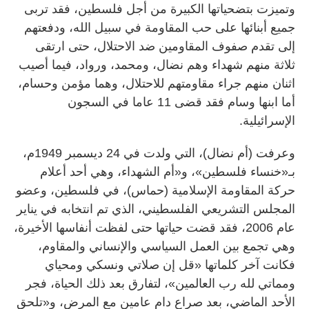
وتميزت بتضحياتها الكبيرة من أجل فلسطين، فقد تربى
جميع أبنائها على حب المقاومة في سبيل الله، ودفعتهم
إلى تقدم صفوف المقاومين ضد الاحتلال، حتى ارتقى
ثلاثة منهم شهداء وهم نضال، ومحمد، ورواد، فيما أصيب
اثنان منهم جراء مقاومتهم للاحتلال، وهما مؤمن وحسام،
أما ابنها وسام فقد قضى ‬11 عاما في السجون
الإسرائيلية.
وعرفت (أم نضال)، التي ولدت في ‬24 ديسمبر ‬1949م،
بـ«خنساء فلسطين»، و«أم الشهداء، وهي أحد أعلام
حركة المقاومة الإسلامية (حماس)، في فلسطين، وعضو
المجلس التشريعي الفلسطيني، الذي تم انتخابه في يناير
عام ‬2006، فقد قضت حياتها حتى لفظت أنفاسها الأخيرة،
وهي تجمع بين العمل السياسي والإنساني والمقاوم،
فكانت آخر كلماتها «قل إن صلاتي ونسكي ومحياي
ومماتي لله رب العالمين»، لتفارق بعد ذلك الحياة، فجر
الأحد الماضي، بعد صراع دام عامين مع المرض، و«تلحق