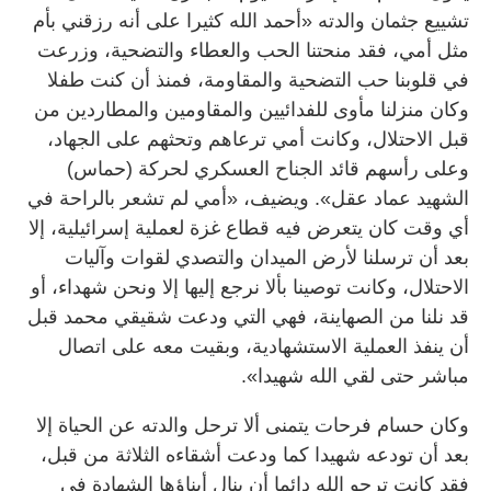
تشييع جثمان والدته «أحمد الله كثيرا على أنه رزقني بأم
مثل أمي، فقد منحتنا الحب والعطاء والتضحية، وزرعت
في قلوبنا حب التضحية والمقاومة، فمنذ أن كنت طفلا
وكان منزلنا مأوى للفدائيين والمقاومين والمطاردين من
قبل الاحتلال، وكانت أمي ترعاهم وتحثهم على الجهاد،
وعلى رأسهم قائد الجناح العسكري لحركة (حماس)
الشهيد عماد عقل». ويضيف، «أمي لم تشعر بالراحة في
أي وقت كان يتعرض فيه قطاع غزة لعملية إسرائيلية، إلا
بعد أن ترسلنا لأرض الميدان والتصدي لقوات وآليات
الاحتلال، وكانت توصينا بألا نرجع إليها إلا ونحن شهداء، أو
قد نلنا من الصهاينة، فهي التي ودعت شقيقي محمد قبل
أن ينفذ العملية الاستشهادية، وبقيت معه على اتصال
مباشر حتى لقي الله شهيدا».
وكان حسام فرحات يتمنى ألا ترحل والدته عن الحياة إلا
بعد أن تودعه شهيدا كما ودعت أشقاءه الثلاثة من قبل،
فقد كانت ترجو الله دائما أن ينال أبناؤها الشهادة في