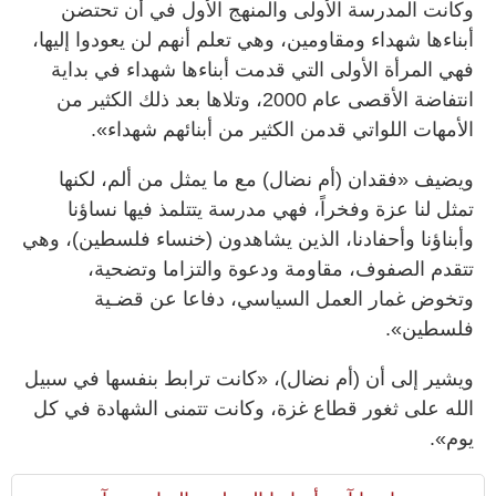
وكانت المدرسة الأولى والمنهج الأول في أن تحتضن
أبناءها شهداء ومقاومين، وهي تعلم أنهم لن يعودوا إليها،
فهي المرأة الأولى التي قدمت أبناءها شهداء في بداية
انتفاضة الأقصى عام ‬2000، وتلاها بعد ذلك الكثير من
الأمهات اللواتي قدمن الكثير من أبنائهم شهداء».
ويضيف «فقدان (أم نضال) مع ما يمثل من ألم، لكنها
تمثل لنا عزة وفخراً، فهي مدرسة يتتلمذ فيها نساؤنا
وأبناؤنا وأحفادنا، الذين يشاهدون (خنساء فلسطين)، وهي
تتقدم الصفوف، مقاومة ودعوة والتزاما وتضحية،
وتخوض غمار العمل السياسي، دفاعا عن قضـية
فلسطين».
ويشير إلى أن (أم نضال)، «كانت ترابط بنفسها في سبيل
الله على ثغور قطاع غزة، وكانت تتمنى الشهادة في كل
يوم».