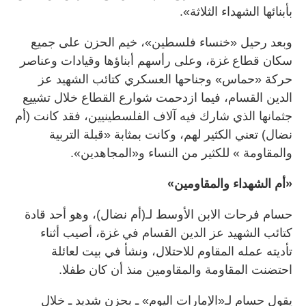
بأبنائها الشهداء الثلاثة».
وبعد رحيل «خنساء فلسطين»، خيم الحزن على جميع
سكان قطاع غزة، وعلى رأسهم أبناؤها وقيادات وعناصر
حركة «حماس» وجناحها العسكري كتائب الشهيد عز
الدين القسام، فيما ازدحمت شوارع القطاع خلال تشييع
جثمانها الذي شارك فيه آلاف الفلسطينيين، فقد كانت (أم
نضال) تعني الكثير لهم، وكانت بمثابة «قبلة التربية
والمقاومة » للكثير من النساء و«المجاهدين».
«أم الشهداء والمقاومين»
حسام فرحات الابن الأوسط لـ(أم نضال)، وهو أحد قادة
كتائب الشهيد عز الدين القسام في غزة، أصيب أثناء
تأديته عمله المقاوم للاحتلال، ونشأ في بيت لعائلة
احتضنت المقاومة والمقاومين منذ أن كان طفلا.
يقول حسام لـ«الإمارات اليوم» ـ بحزن شديد ـ خلال