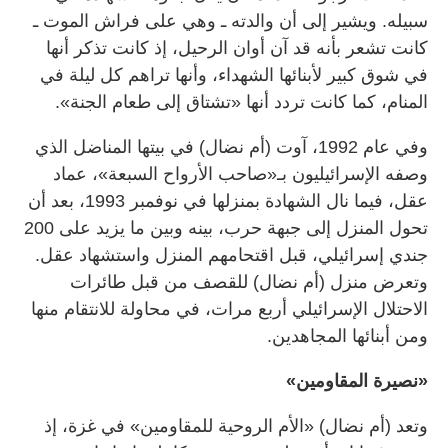
سبيله. ويشير إلى أن والدته ـ وهي على فراش الموت ـ
كانت تشعر بأنه قد آن أوان الرحيل، إذ كانت تذكر أنها
في شوق كبير لأبنائها الشهداء، وأنها تراهم كل ليلة في
المنام، كما كانت تردد أنها «تشتاق إلى طعام الجنة».
وفي عام ‬1992، آوت (أم نضال) في بيتها المناضل الذي
وصفه الإسرائيليون بـ«صاحب الأرواح السبعة»، عماد
عقل، فيما نال الشهادة بمنزلها في نوفمبر ‬1993، بعد أن
تحول المنزل إلى جبهة حرب، بينه وبين ما يزيد على ‬200
جندي إسرائيلي، قبل اقتحامهم المنزل واستشهاد عقل.
وتعرض منزل (أم نضال) للقصف من قبل طائرات
الاحتلال الإسرائيلي أربع مرات، في محاولة للانتقام منها
ومن أبنائها المجاهدين.
«نصيرة المقاومين»
وتعد (أم نضال) «الأم الروحية للمقاومين» في غزة، إذ