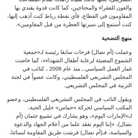
والعون للفقراء والمحتاجين، كما كانت قدوة يقتدي بها
المقاومون في القطاع، فأي نقطة رباط كنت أذهب إليها،
كنت أستمع إلى سيرتها العطرة من قبل المقاومين».
منهج التضحية
وعملت (أم نضال) فرحات سابقا رئيسة لـ«جمعية
الشموع المضيئة لرعاية أطفال الشهداء»، كما خاضت
غمار العمل السياسي ـ منذ عام ‬2006 ، كنائب في
المجلس التشريعي الفلسطيني، وكانت عضواً في لجنة
التربية في المجلس التشريعي.
ويقول النائب في المجلس التشريعي الفلسطيني، وعضو
المكتب السياسي لحركة «حماس» خليل الحية،
لـ«الإمارات اليوم»، وهو يشارك في تشييع جثمان (أم
نضال)، «إننا اليوم نفقد علما من أعلام الجهاد والدعوة
والسياسة، فـ(أم نضال) فرشت طريق المقاومة لنسائنا،