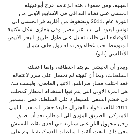
القبلية، ومن صفوف هذه الزعامة خرج أبوعجيلة
الحبشي على نظام القذافي في الاسابيع الاولى من
الثورة عام ،2011 وبضغوط من أقاربه فر الحبشي الى
تونس ليعود الى ليبيا عبر مصر. وفي بنغازي شكل «كتيبة
الأوفياء» التي ظلت تقاتل على طول طريق البحر الابيض
المتوسط تحت غطاء وفرته له دول حلف شمال
الأطلسي (ناتو).
ويبدو أن الحبشي لم يتم اختطافه، وإنما اعتقلته
السلطات، وبما أن كتيبته لم تحصل على مبرر لاعتقاله
فقد احتلت مطار طرابلس الاثنين الماضي، وليست تلك
هي المرة الاولى التي يتم فيها استخدام المطار كمخلب
في خضم السعي للسيطرة على السلطة، ففي ديسمبر
2011 اغلقت قوات الجنرال خليفة حفتر- الملقب بالليبي
الاميركي- الطريق المؤدي الى المطار، بعد أن اطلق
رجل مجهول النار على سيارته في احدى نقاط التفتيش،
وفي ذلك الوقت ألقت السلطات العسكرية باللوم على