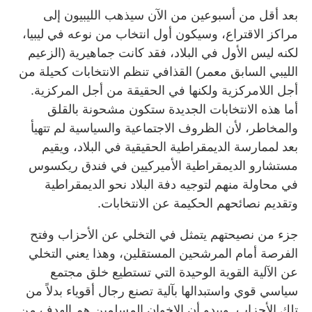
بعد أقل من أسبوعين من الآن سيذهب الليبيون إلى
مراكز الاقتراع، وسيكون أول انتخاب من نوعه في ليبيا،
لكنه ليس الأول في البلاد، فقد كانت جماهيرية (الزعيم
الليبي السابق معمر) القذافي تنظم الانتخابات كحيلة من
أجل اللامركزية ولكنها في الحقيقة من أجل المركزية.
أما هذه الانتخابات الجديدة ستكون مشحونة بالقلق
والمخاطر، لأن الظروف الاجتماعية والسياسية لم تتهيأ
بعد لممارسة الديمقراطية الحقيقية في البلاد، ويقيم
مستشارو الديمقراطية الأميركيين في فندق ريكسوس
في محاولة منهم لتوجيه دفة البلاد نحو الديمقراطية
وتقديم نصائحهم الحكيمة عن الانتخابات.
جزء من نصيحتهم يتمثل في التخلي عن الأحزاب وفتح
الفرصة أمام المرشحين المستقلين، وهذا يعني التخلي
عن الآلية القوية الوحيدة التي تستطيع خلق مجتمع
سياسي قوي واستبدالها بآلية تصنع رجال أقوياء بدلاً من
تلك الأحزاب. ويبدو أن الإخوان المسلمين هم الهدف من