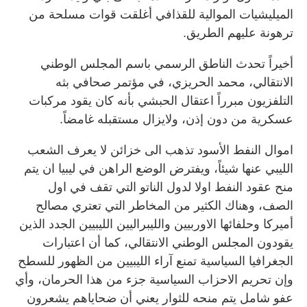
الميليشيات الموالية للقذافي أغلقت قوات مسلحة من
ترهونة عليهم الطريق.
أخيراً تحدث الناطق الرسمي باسم المجلس الوطني
الانتقالي، محمد الحريزي، في مؤتمر صحافي بثه
التلفزيون مبرراً اعتقال الحبشي بأنه كان يقود مركبات
عسكرية من دون إذن، ولايزال مستقبله غامضاً.
اموال النفط الأسود تذهب الى خزائن لا يعرف الشعب
الليبي عنها شيئاً، ويفترض الوضع الراهن في ليبيا ان يتم
منح عقود النفط اولا لدول الناتو التي تقف في اول
الصف، وهناك الكثير من المخاطر التي تعتري مصالح
أميركا وحلفائها الاوربيين والليبراليين الليبيين الجدد الذين
يقودون المجلس الوطني الانتقالي، كما أن اعتبارات
الجغرافيا السياسية تمنع آراء الليبيين من الظهور للسطح
وإن تحريم الاحزاب السياسية جزء من هذا الحرمان، وأي
عفو شامل يتم منحه للثوار يعني أن ضحاياهم يشعرون