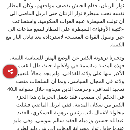
ثوار الزنتان، فقام الجيش بقصف مواقعهم، وكان المطار
نفسه تحت سيطرة ثوار الزنتان حتى ابريل الماضي الى
أن تولت السيطرة عليه القوات الحكومية. واستطاعت
«كتيبة الأوفياء» السيطرة على المطار لبضع ساعات الى
حين وصول القوات المسلحة لاسترداده بعد تبادل النار مع
الكتيبة.
وتخبرنا ترهونة الكثير عن الوضع الهش للسياسة الليبية،
فهذه المدينة منقسمة في ولاءاتها، حيث ظل القسم
الأكبر منها على ولائه للقذافي، ولم يجد مجالاً للتعبير عن
ولائه في المجال السياسي، وبما أن السلطات منعت
تمجيد القذافي، وحرمت الذين مجدوه خلال سنواته الـ40
في الحكم أي منصب، فقد شمل الحرمان هذا الجزء
الكبير من سكان المدينة. ففي ابريل الماضي فشلت
محاولة لاغتيال نائب رئيس ترهونة العسكري، العقيد
عبدالله حسين وزميله العقيد سالم سوسي، وفي مايو
عندما حاول ثوار مصراتة الذهاب الى بني وليد لطرد