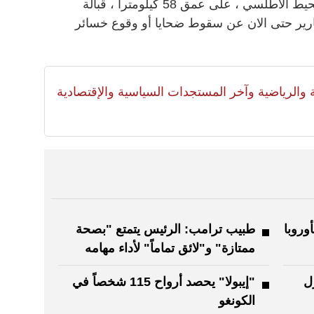
درجة على مقياس ريختر كان في المحيط الأطلسي ، على عمق 58 كيلومترا ، قبالة
قارير حتى الان عن سقوط ضحايا أو وقوع خسائر
لية والرياضية وآخر المستجدات السياسية والإقتصادية
وروبا
طبيب ترامب: الرئيس يتمتع "بصحة
ممتازة" و"لائق تماماً" لأداء مهامه
ل
"إيبولا" يحصد أرواح 115 شخصاً في
الكونغو