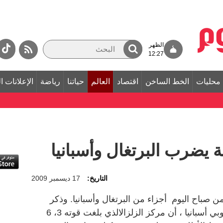
الظهر
12:27
محليات
الخط الساخن
اقتصاد
العالم
حياتنا
رياضة
الإعلانات ا
التاريخ:
17 ديسمبر 2009
باح اليوم أجزاء من البرتغال وأسبانيا. وذكر
مركز رصد الزلازل بمدينة هويلفا ، جنوبي أسبانيا ، أن مركز الزلزالالذي بلغت قوته 3، 6