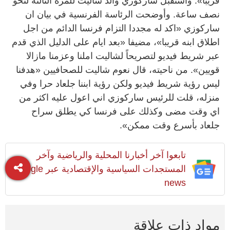
قريبا». واستقبل ساركوزي والد شاليت للمرة الثالثة لنحو
نصف ساعة. وأوضحت الرئاسة الفرنسية في بيان ان
ساركوزي «اكد له مجددا التزام فرنسا الدائم من اجل
اطلاق ابنه قريبا»، مضيفا «بعد ايام على الدليل الذي قدم
عبر شريط فيديو لتصريحاً لشاليت املنا وعزمنا مازالا
قويين». من ناحيته، قال نعوم شاليت للصحافيين «هدفنا
ليس رؤية شريط فيديو ولكن رؤية ابننا جلعاد حرا وفي
منزله، قلت للرئيس ساركوزي اني اعول عليه اكثر من
اي وقت مضى وكذلك على فرنسا كي يطلق سراح
جلعاد بأسرع وقت ممكن».
تابعوا آخر أخبارنا المحلية والرياضية وآخر
المستجدات السياسية والإقتصادية عبر Google
news
مواد ذات علاقة