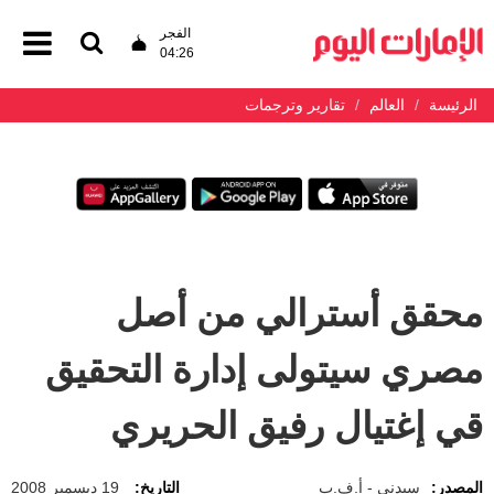
الفجر
04:26
الرئيسة
العالم
تقارير وترجمات
محقق أسترالي من أصل
مصري سيتولى إدارة التحقيق
قي إغتيال رفيق الحريري
المصدر:
سيدني - أ.ف.ب
التاريخ:
19 ديسمبر 2008