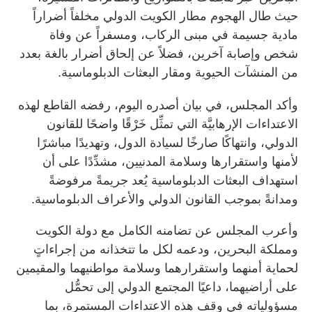
حيث طال الهجوم مطار الكويت الدولي مخلفاً أضراراً
مادية جسيمة في مبنى الركاب، ومسفراً عن وفاة
شخص وإصابة آخرين، فضلاً عن إلحاق أضرار بالغة بعدد
من المنشآت الحيوية ومقار البعثات الدبلوماسية.
وأكد المجلس، في بيان أصدره اليوم، رفضه القاطع لهذه
الاعتداءات الإرهابيَّة التي تمثِّل خَرْقًا واضحًا للقانون
الدولي، وانتهاكًا صارخًا لسيادة الدول، وتهديدًا مباشرًا
لأمنها واستقرارها وسلامة المدنيين، مشدِّدًا على أن
استهداف البعثات الدبلوماسية يُعد جريمةً مرفوضةً
ومدانةً بموجب القانون الدولي والأعراف الدبلوماسية.
وأعرب المجلس عن تضامنه الكامل مع دولة الكويت
ومملكة البحرين، ودعمه لكل ما تتخذانه من إجراءاتٍ
لحماية أمنهما واستقرارهما وسلامة مواطنيهما والمقيمين
على أراضيهما، داعيًا المجتمع الدولي إلى تحمُّل
مسؤولياته في وقف هذه الاعتداءات المستمرة، بما