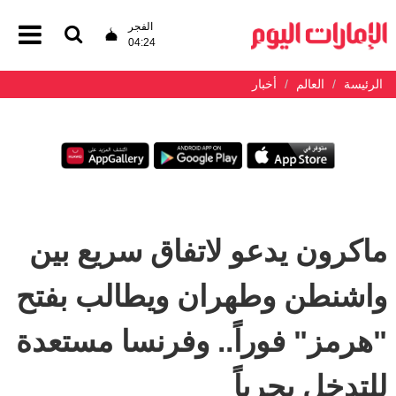
الفجر
04:24
الرئيسة
العالم
أخبار
ماكرون يدعو لاتفاق سريع بين
واشنطن وطهران ويطالب بفتح
"هرمز" فوراً.. وفرنسا مستعدة
للتدخل بحرياً