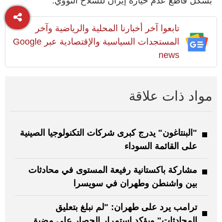
بشكل قاطع عدم حيازة إيران للسلاح النووي.
تابعوا آخر أخبارنا المحلية والرياضية وآخر
المستجدات السياسية والإقتصادية عبر Google
news
مواد ذات علاقة
"البنتاغون" يدرج كبرى شركات التكنولوجيا الصينية
على القائمة السوداء
مشاركة باكستانية رفيعة المستوى في محادثات
بين واشنطن وطهران في سويسرا
ترامب يرد على طهران: "لم نبلغ بتعليق
المحادثات" ويؤكد استمرار الحصار على مضيق