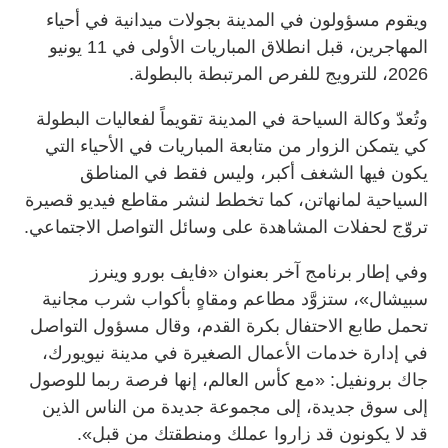
ويقوم مسؤولون في المدينة بجولات ميدانية في أحياء
المهاجرين، قبل انطلاق المباريات الأولى في 11 يونيو
2026، للترويج للفرص المرتبطة بالبطولة.
وتُعدّ وكالة السياحة في المدينة تقويماً لفعاليات البطولة
كي يتمكن الزوار من متابعة المباريات في الأحياء التي
يكون فيها الشغف أكبر، وليس فقط في المناطق
السياحية لمانهاتن، كما تخطط لنشر مقاطع فيديو قصيرة
تروّج لحفلات المشاهدة على وسائل التواصل الاجتماعي.
وفي إطار برنامج آخر بعنوان «فايف بورو وينرز
سبيشال»، ستزوَّد مطاعم ومقاهٍ بأكواب شرب مجانية
تحمل طابع الاحتفال بكرة القدم، وقال مسؤول التواصل
في إدارة خدمات الأعمال الصغيرة في مدينة نيويورك،
جاك برونفيل: «مع كأس العالم، إنها فرصة ربما للوصول
إلى سوق جديدة، إلى مجموعة جديدة من الناس الذين
قد لا يكونون قد زاروا عملك ومنطقتك من قبل».