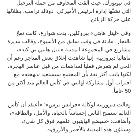
في نيويورك، حيث ألقت المخاوف من حملة الترحيل
التي تشنّها إدارة الرئيس الأميركي، دونالد ترامب، بظلالها
على حركة الزبائن.
وفي «ليتل هايتي» ببروكلين، بدت شوارع، كانت تعجّ
بالتجار، هادئة في وقت سابق من الأسبوع، وقالت مديرة
مشاريع في المجموعة المدنية «ليتل هايتي بي كيه»،
ماهاليا ديروزييه، إنها شاهدت إغلاق بعض المتاجر رغم أن
الحي لم يتعرض فعلياً لمداهمات من قبل عناصر الهجرة،
لكنها باتت أكثر ثقة بأن المجتمع سيستعيد «بهجته» مع
اقتراب أول مشاركة لهايتي في كأس العالم منذ أكثر من
50 عاماً.
وقالت ديروزييه لوكالة «فرانس برس»: «أعتقد أن كأس
العالم ستمنح الناس إحساساً بالحياة، والأمل، والطاقة»،
وأضافت: «سيضع الهايتيون علَمهم فوق كل شيء،
وسنلوّن هذه المدينة بالأحمر والأزرق».