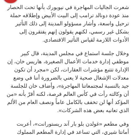
شعرت الجاليات المهاجرة في نيويورك بأنها تحت الحصار
منذ عودة دونالد ترامب إلى البيت الأبيض وإطلاقه حملة
ترحيل واسعة، وأشار مسؤولو المدينة إلى ذلك التأثير
بشكل غير رسمي، لكنهم يقولون إنهم يفتقرون إلى
الأدوات اللازمة لقياس التأثير الاقتصادي.
وخلال جلسة استماع في مجلس المدينة، قال كبير
موظفي إدارة خدمات الأعمال الصغيرة، هاريس خان، إن
الإدارة تتتبع مؤشرات العقارات، لكن «مجرد أن تكون
معدلات الإشغال صحية لا يعني بالضرورة أننا في وضع
جيد بالنسبة لمجتمعاتنا المهاجرة»، وأضاف خان للجلسة
أن وكالته رأت في كأس العالم فرصة، لكنه أقرّ بأنه «من
المؤكد أنها لن تخفف بالكامل عاماً ونصف العام من الألم
الذي تعانيه بعض هذه الشركات».
وفي مطعم «غولدن بلو بار آند ريستورانت»، أعربت
أمانتا شيري، التي تساعد في إدارة المطعم المملوك