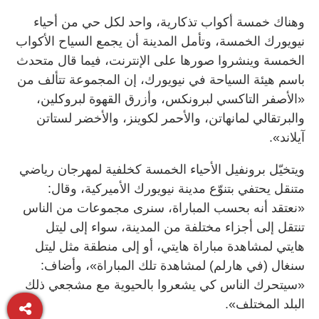
وهناك خمسة أكواب تذكارية، واحد لكل حي من أحياء
نيويورك الخمسة، وتأمل المدينة أن يجمع السياح الأكواب
الخمسة وينشروا صورها على الإنترنت، فيما قال متحدث
باسم هيئة السياحة في نيويورك، إن المجموعة تتألف من
«الأصفر التاكسي لبرونكس، وأزرق القهوة لبروكلين،
والبرتقالي لمانهاتن، والأحمر لكوينز، والأخضر لستاتن
آيلاند».
ويتخيّل برونفيل الأحياء الخمسة كخلفية لمهرجان رياضي
متنقل يحتفي بتنوّع مدينة نيويورك الأميركية، وقال:
«نعتقد أنه بحسب المباراة، سنرى مجموعات من الناس
تنتقل إلى أجزاء مختلفة من المدينة، سواء إلى ليتل
هايتي لمشاهدة مباراة هايتي، أو إلى منطقة مثل ليتل
سنغال (في هارلم) لمشاهدة تلك المباراة»، وأضاف:
«سيتحرك الناس كي يشعروا بالحيوية مع مشجعي ذلك
البلد المختلف».