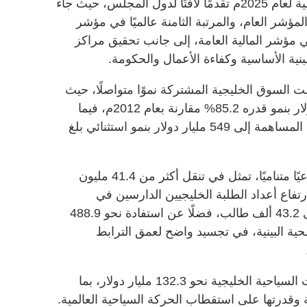
كما أظهرت مؤشرات التنافسية العالمية لعام 2025م تقدمًا لافتًا لدول المجلس، حيث جاء
ة الـ15 عالميًا في المؤشر العام، والمرتبة الثامنة عالميًا في مؤشر
 مؤشر المالية العامة، إلى جانب تحقيق مراكز
ة الأساسية وكفاءة الأعمال والحكومة.
السوق الخليجية المشتركة نموًا متواصلًا، حيث
بلغت التجارة البينية نحو 146 مليار دولار بنمو قدره 85.2% مقارنة بعام 2012م، فيما
ارتفع إجمالي رؤوس أموال الشركات المساهمة إلى 549 مليار دولار بنمو استثنائي بلغ
كما شهدت دول المجلس حراكًا اجتماعيًا متناميًا، تمثل في تنقل أكثر من 41.4 مليون
تفاع أعداد الطلبة الخليجيين الدارسين في
المدارس الحكومية بالدول الأخرى إلى 43.2 ألف طالب، فضلًا عن استفادة نحو 488.9
ة البينية، في تجسيد واضح لعمق الترابط
وفي القطاع السياحي، بلغت الإيرادات السياحية الخليجية نحو 132.3 مليار دولار، بما
 وقدرتها على استقطاب الحركة السياحية العالمية.