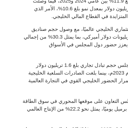
التجارية نحو 3.9 تريليون دولار بنمو بلغ 11.9% بين عامي 2024 و2025، فيما وصلت
الودائع لدى البنوك التجارية إلى 2.3 تريليون دولار بمعدل نمو بلغ 10.6%، الأمر الذي
لمتزايدة في القطاع المالي الخليجي.
تثماري الخليجي عالميًا، مع وصول حجم صناديق
الثروة السيادية الخليجية إلى نحو 5 تريليونات دولار أميركي، بما يمثل 30.3% من إجمالي
ما يعزز حضور دول المجلس في الأسواق
وعلى صعيد التجارة، سجلت دول المجلس حجم تبادل تجاري بلغ 1.6 تريليون دولار
أميركي، بنمو نسبته 7.4% مقارنة بعام 2023م، بينما بلغت الصادرات السلعية الخليجية
كس استمرار الحضور الخليجي القوي في التجارة العالمية
 التعاون على موقعها المحوري في سوق الطاقة
العالمية، بإنتاج نفطي بلغ 16.6 مليون برميل يوميًا، يمثل نحو 22.2% من الإنتاج العالمي