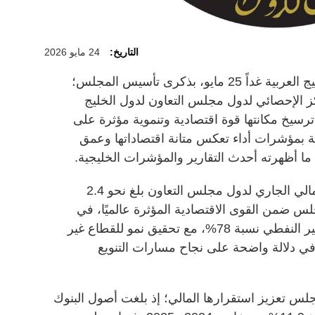
التاريخ:
24 مايو 2026
تحتفل دول مجلس التعاون لدول الخليج العربية غداً 25 مايو، بذكرى تأسيس المجلس؛
ز الإحصائي لدول مجلس التعاون لدول الخليج
رسيخ مكانتها قوة اقتصادية وتنموية مؤثرة على
ة بمؤشرات أداء تعكس متانة اقتصاداتها وعمق
ما أظهرته أحدث التقارير والمؤشرات الخليجية.
وتوضح البيانات أن الناتج المحلي الإجمالي الجاري لدول مجلس التعاون بلغ نحو 2.4
لس ضمن القوى الاقتصادية المؤثرة عالميًا، في
وقت تجاوزت فيه إسهامات القطاع غير النفطي نسبة 78%، مع تحقيق نمو للقطاع غير
ي بلغ 5.3% خلال عام 2025م، في دلالة واضحة على نجاح مسارات التنويع
لس تعزيز استقرارها المالي؛ إذ بلغت أصول البنوك