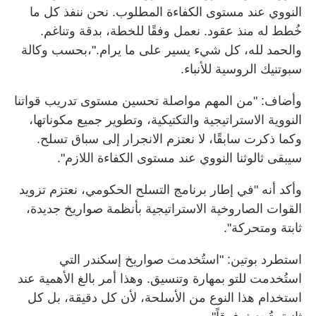
النووي عند مستوى الكفاءة المطلوب. نحن ننفذ كل ما
خُطط له منذ عقود. نعمل وفقًا للخطة، بدقة وتناغم.
والحمد لله، كل شيء يسير على ما يرام."،بحسب وكالة
سبوتنيك الروسية للأنباء.
وأضاف: "من المهم مواصلة تحسين مستوى تدريب قواتنا
النووية الاستراتيجية والتكتيكية، وتطوير جميع مكوناتها،
وكما ذكرت سابقًا، لا نعتزم الانجرار إلى سباق تسلح.
سيبقى ثالوثنا النووي عند مستوى الكفاءة اللازم".
وأكد أنه "في إطار برنامج التسلح الحكومي، نعتزم تزويد
القوات الصاروخية الاستراتيجية بأنظمة صواريخ جديدة،
ثابتة ومتحركة".
استطرد بوتين: "استُخدمت صواريخ إسكندر التي
استُخدمت للتو بمهارة وتنسيق. وهذا أمر بالغ الأهمية عند
استخدام هذا النوع من الأسلحة، لأن كل دقيقة، بل كل