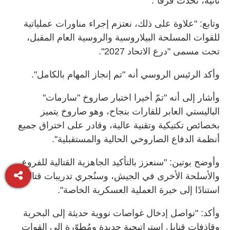
ثانية، تُحدث فرقاً".
وتابع: "علاوة على ذلك، نعتزم إجراء مناورات عملياتية
للقوات المسلحة البيلاروسية والروسية العام المقبل،
تحت مسمى "درع الاتحاد 2027".
وأكد الرئيس الروسي أنه "تم إنجاز المهام بالكامل".
وأشار إلى أنه "تمّ أخيرا اختبار صاروخ "سارمات"
الباليستي العابر للقارات بنجاح، وهو صاروخ يتميز
بخصائص تكتيكية وتقنية عالية، وقادر على اختراق جميع
أنظمة الدفاع الصاروخي الحالية والمستقبلية".
وأوضح بوتين: "سنعزز بالتأكيد الجاهزية القتالية للفروع
والأسلحة الأخرى في الجيش، وسنُجري تدريبات قتالية
استنادًا إلى خبرة العملية العسكرية الخاصة".
وأكد: "نواصل إدخال غواصات نووية حديثة إلى البحرية
وقاذفات قنابل استراتيجية جديدة ومُطوّرة إلى القوات