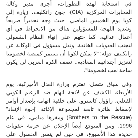
في استجابة لهذه التطورات، أجرى مدير وكالة
المخابرات المركزية (
CIA
)، جون راتكليف، زيارة إلى
كوبا يوم الخميس الماضي، حيث وجه تحذيراً صريحاً
وشديد اللهجة للمسؤولين هناك من الانخراط في أي
أعمال عدائية. كما حثهم على إنهاء النظام الشمولي
لتجنب العقوبات الخانقة. ونقل مسؤول في الوكالة عن
راتكليف قوله: "لا يمكن لكوبا أن تستمر كمنصة لخصومنا
لتعزيز أجنداتهم المعادية.. نصف الكرة الغربي لن يكون
ساحة لعب لخصومنا".
وفي سياق متصل، تعتزم وزارة العدل الأميركية، يوم
الأربعاء، الكشف عن لائحة اتهام ضد الزعيم الكوبي
الفعلي، راؤول كاسترو، على خلفية اتهامه بإصدار أوامر
لإسقاط طائرة تابعة لمجموعة الإغاثة "إخوة الإنقاذ"
(
Brothers to the Rescue
) ومقرها ميامي، في عام
1996. ومن المتوقع أيضاً الإعلان عن حزمة عقوبات
جديدة هذا الأسبوع، في حين لم يتسن الحصول على