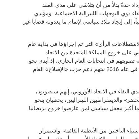
زداد حدةً بدلاً من أن يتلاشى على مدى العقد
 ذوي التوجهات الليبرالية الاجتماعية، ومؤيدي
، إلى إيجاد ملاذ سياسي لإتمام ما يعدونه قضايا غير
تطلاعات الرأي» التي تم إجراؤها في بداية عام
اني على خروج المملكة المتحدة من الاتحاد
ة تصويتهم في انتخابات العام الجاري، إذ أبدى نحو
50% ممن صوتوا لمصلحة «الخروج» في عام 2016 نيتهم دعم حزب «الإصلاح» العام
2%» من بين مؤيدي البقاء في الاتحاد الأوروبي، إنهم سيصوتون
خضر» والديمقراطيين الليبراليين، يحظيان بنحو
ما أكبر معقل سياسي لمن عارضوا خروج بريطانيا
ستياء الناخبين من الأنظمة القائمة، واستمرار
 بريطانيا من الاتحاد الأوروبي أو هدد بها، وفي ما