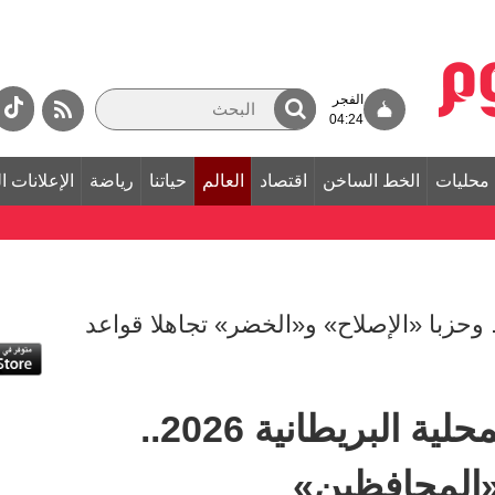
الفجر
04:24
محليات
الخط الساخن
اقتصاد
العالم
حياتنا
رياضة
الإعلانات ا
 وحزبا «الإصلاح» و«الخضر» تجاهلا قواعد
انتخابات المجالس المحلية البريطانية 2026..
و«المحافظين»