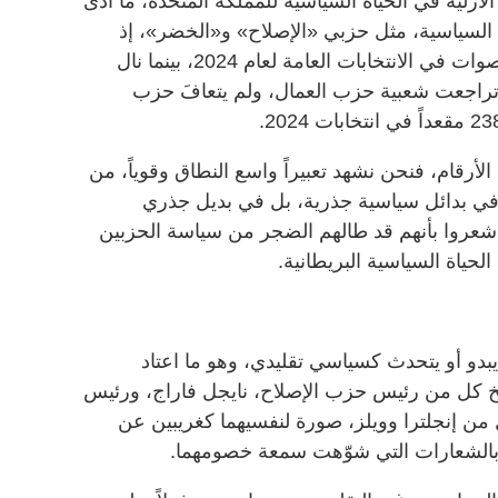
لأزلية في الحياة السياسية للمملكة المتحدة، ما أدى
السياسية، مثل حزبي «الإصلاح» و«الخضر»، إذ
حصد حزب «الإصلاح» 15.3% من الأصوات في الانتخابات العامة لعام 2024، بينما نال
لك الحين تراجعت شعبية حزب العمال، ولم يتعافَ حزب
لأرقام، فنحن نشهد تعبيراً واسع النطاق وقوياً، من
في بدائل سياسية جذرية، بل في بديل جذري
 شعروا بأنهم قد طالهم الضجر من سياسة الحزبين
لحياة السياسية البريطانية.
و أو يتحدث كسياسي تقليدي، وهو ما اعتاد
سّخ كل من رئيس حزب الإصلاح، نايجل فاراج، ورئيس
ن إنجلترا وويلز، صورة لنفسيهما كغريبين عن
سك بالشعارات التي شوّهت سمعة خصومهما.