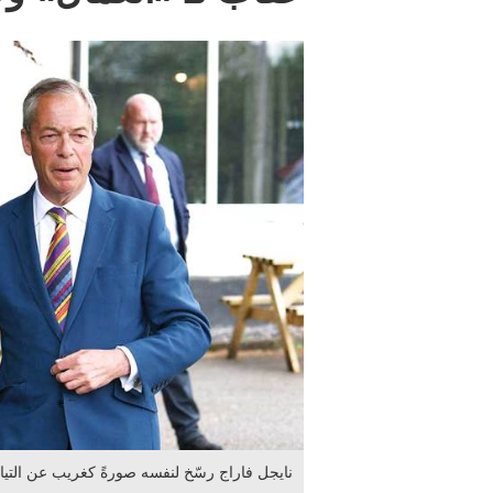
نايجل فاراج رسّخ لنفسه صورةً كغريب عن التيا