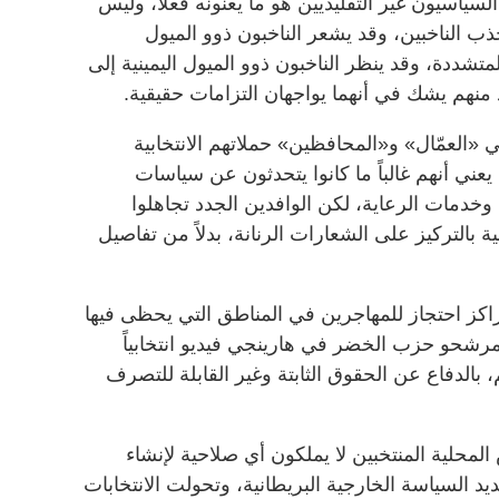
 السياسيون غير التقليديين هو ما يعنونه فعلاً، وليس
 الناخبين، وقد يشعر الناخبون ذوو الميول
متشددة، وقد ينظر الناخبون ذوو الميول اليمينية إلى
منهم يشك في أنهما يواجهان التزامات حقيقية.
لعمّال» و«المحافظين» حملاتهم الانتخابية
 يعني أنهم غالباً ما كانوا يتحدثون عن سياسات
 وخدمات الرعاية، لكن الوافدين الجدد تجاهلوا
ية بالتركيز على الشعارات الرنانة، بدلاً من تفاصيل
اكز احتجاز للمهاجرين في المناطق التي يحظى فيها
مرشحو حزب الخضر في هارينجي فيديو انتخابياً
بالدفاع عن الحقوق الثابتة وغير القابلة للتصرف
محلية المنتخبين لا يملكون أي صلاحية لإنشاء
 السياسة الخارجية البريطانية، وتحولت الانتخابات