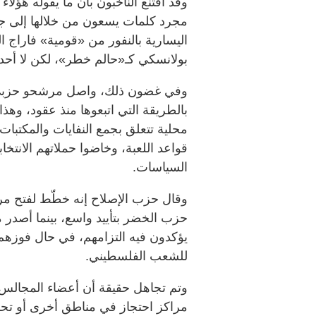
وقد اقتنع الناخبون بأن ما يقوله هؤلاء
مجرد كلمات يسعون من خلالها إلى جذب
اليسارية بالنفور من «قومية» فاراج ال
بولانسكي كـ«حالم خطر»، لكن لا أحد 
وفي غضون ذلك، واصل مرشحو حزبي «ا
بالطريقة التي اتبعوها منذ عقود، وهذا
محلية تتعلق بجمع النفايات والمكتبات
قواعد اللعبة، وخاضوا حملاتهم الانتخاب
السياسات.
وقال حزب الإصلاح إنه خطّط لفتح مر
حزب الخضر بتأييد واسع، بينما أصدر 
يؤكدون فيه التزامهم، في حال فوزهم، 
للشعب الفلسطيني.
وتم تجاهل حقيقة أن أعضاء المجالس ال
مراكز احتجاز في مناطق أخرى أو تحديد