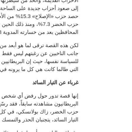
الأحزاب القديمة، والحدّ من سيطرتها ا
إلى صعود أحزاب جديدة على الساحة 
حزب الخضر 7.3%، ومنذ ذ
المحافظين بعد من خسارته المدوية 238 مقعداً في انتخابات 2024.
لكن هذه القصة ترقى لما هو أبعد من ا
جانب الناخبين عن رغبتهم ليس فقط 
للسياسة نفسها، حيث إن البريطانيين
التي طالما كانت هي كل ما يرونه في ا
غرباء عن التيار السائد
إنها قصة تدور حول رفض أي شخص يبد
البريطانيون مشاهدته سابقاً، فقد ر
حزب الخضر، زاك بولانسكي، في كل م
التيار السائد، يتجنبان الحذر والتم