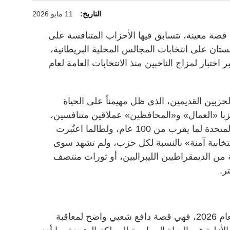
التاريخ:
11 مايو 2026
 قصة معينة، تتسابق فيها الأحزاب المتنافسة على
ستان على انتخابات المجالس المحلية البريطانية،
 اختبار لمزاج الناخبين منذ الانتخابات العامة لعام
حزبين القديمين، الذي ظل مهيمناً على الحياة
زبا «العمال» و«المحافظين» عملاقين متنافسين،
ومهيمنين على السلطة في المملكة المتحدة لما يقرب من 100 عام، ولطالما اعتُبرت
خابية آمنة» بالنسبة لكل حزب، ولم تشهد سوى
ة من الديمقراطيين الليبراليين، أو ثورات منتصف
ر.
أما قصة انتخابات المجالس المحلية لعام 2026، فهي قصة دافع شعبي واضح لمعاقبة