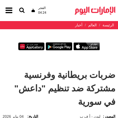
الفجر
04:24
الرئيسة
العالم
أخبار
ضربات بريطانية وفرنسية
مشتركة ضد تنظيم "داعش"
في سورية
المصدر:
لندن - أ ف ب
التاريخ:
04 يناير 2026