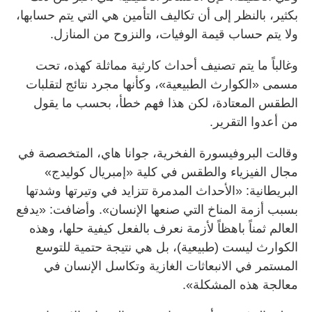
بكثير، بالنظر إلى أن تكاليف التأمين هي التي يتم حسابها،
ولا يتم حساب قيمة الوفيات، والنزوح من المنازل.
وغالباً ما يتم تصنيف أحداث كارثية مماثلة كهذه، تحت
مسمى «الكوارث الطبيعية»، وكأنها مجرد نتائج لتقلبات
الطقس المعتادة، لكن هذا فهم خطأ، بحسب ما يقول
من أعدوا التقرير.
وقالت البروفيسورة الفخرية، جوانا هاي، المتخصصة في
مجال الفيزياء والطقس في كلية «إمبريال كوليدج»
البريطانية: «الأحداث المدمرة تتزايد في وتيرتها وشدتها
بسبب أزمة المناخ التي صنعها الإنسان». وأضافت: «يدفع
العالم ثمناً باهظاً لأزمة نعرف بالفعل كيفية حلها، وهذه
الكوارث ليست (طبيعية)، بل هي نتيجة حتمية للتوسع
المستمر في الانبعاثات الغازية وتكاسل الإنسان في
معالجة هذه المشكلة».