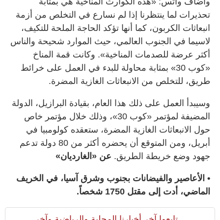
وأضاف واتس: «هذه الكوارث المناخية هي بمثابة
تحذيرات لما ينتظرنا إذا لم نسارع في التخلص من أزمة
انبعاثات الكربون، كما أنها تؤكد الحاجة الملحة للتكيف،
لاسيما في الجنوب العالمي، حيث الموارد شحيحة والناس
أكثر عرضة للصدمات المناخية». وكانت قمة المناخ
«كوب 30» بمثابة محاولة للبدء في العمل على خرائط
طريق، للتخلص من الانبعاثات الغازية المضرة.
وسيبدأ العمل على ذلك هذا العام، بقيادة البرازيل، الدولة
المضيفة لمؤتمر «كوب 30»، وذلك خلال مؤتمر خاص
حول الانبعاثات الغازية المضرة، ستعقده كولومبيا في
أبريل، ومن المتوقع أن يحضره أكثر من 80 دولة تدعم
جهود وضع خريطة الطريق.
عن «الغارديان»
• الأعاصير والفيضانات بجنوب وشرق آسيا، في الخريف
الماضي، أدت إلى مقتل 1750 شخصاً.
تابعوا آخر أخبارنا المحلية والرياضية وآخر