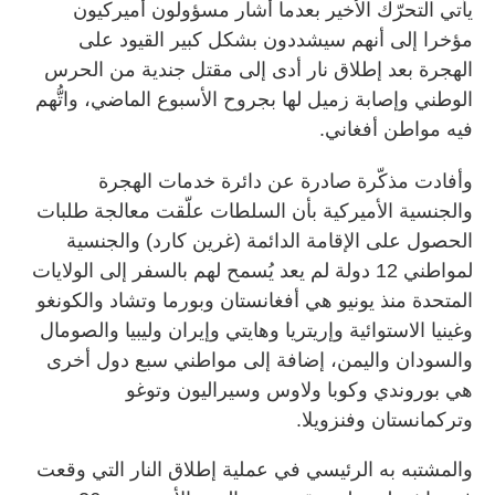
يأتي التحرّك الأخير بعدما أشار مسؤولون أميركيون
مؤخرا إلى أنهم سيشددون بشكل كبير القيود على
الهجرة بعد إطلاق نار أدى إلى مقتل جندية من الحرس
الوطني وإصابة زميل لها بجروح الأسبوع الماضي، واتُّهم
فيه مواطن أفغاني.
وأفادت مذكّرة صادرة عن دائرة خدمات الهجرة
والجنسية الأميركية بأن السلطات علّقت معالجة طلبات
الحصول على الإقامة الدائمة (غرين كارد) والجنسية
لمواطني 12 دولة لم يعد يُسمح لهم بالسفر إلى الولايات
المتحدة منذ يونيو هي أفغانستان وبورما وتشاد والكونغو
وغينيا الاستوائية وإريتريا وهايتي وإيران وليبيا والصومال
والسودان واليمن، إضافة إلى مواطني سبع دول أخرى
هي بوروندي وكوبا ولاوس وسيراليون وتوغو
وتركمانستان وفنزويلا.
والمشتبه به الرئيسي في عملية إطلاق النار التي وقعت