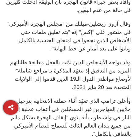
وأفاد بعض خبراء قانون الهجرة بأن الوثيقة أدخلت كثيرين
في حالة من عدم اليقين.
وقال آرون ريشلين-ميلنك من "مجلس الهجرة الأميركي"
في منشور على "إكس" إنه "يتم تعليق ملفات حتى
الأشخاص الذين نجحوا في امتحان الجنسية بالكامل،
وباتوا على بعد أمتار عن خط النهاية".
وقد يواجه الأشخاص الذين تمّت بالفعل معالجة طلباتهم
المزيد من التدقيق إذ تتعهّد المذكرة بـ"مراجع شاملة"
لأوضاع مواطني الدول الـ19 الذين قدموا إلى الولايات
المتحدة بعد 20 يناير 2021.
وأعلن ترامب الذي تعهّد أثناء حملته الانتخابية بترحيل
ملايين المهاجرين غير المسجّلين في أعقاب عملية إطلاق
النار في واشنطن، بأنه ينوي "إيقاف الهجرة بشكل دائم
من جميع بلدان العالم الثالث للسماح للنظام الأميركي
بالتعافي بالكامل".