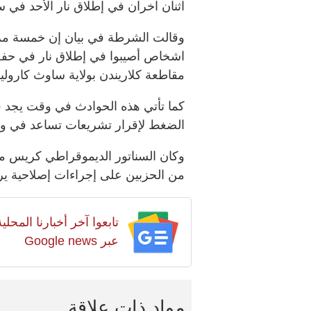
اثنان آخران في إطلاق نار الأحد في س
اشخاص أصيبوا في إطلاق نار في ح
مقاطعة كلاريندن بولاية ساوث كارولينا
كما تأتي هذه الحوادث في وقت يجد 
الضغط لإقرار تشريعات تساعد في وض
وكان السناتور الديموقراطي كريس 
من الحزبين على إجراءات إصلاحية ير
تابعوا آخر أخبارنا المح
عبر Google news
مواد ذات علاقة