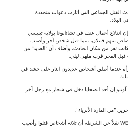
دث القتل الجماعي التي أثارت دعوات متجددة
 البلاد.
اندلاع أعمال عنف في تشاتانوغا بولاية تينيسي
ابة 14 شخصًا بالرصاص بينهم قتيلان، بينما قتل شخص آخر وأصيب
كانت تفر من مكان الحادث. وأضاف أن "العديد" من
 قبل الفجر قرب ملهى ليلي.
رأة عندما أطلق أشخاص عديدون النار على حشد في
لية.
 آوتلو إن أحد الضحايا دخل في شجار مع رجل آخر
ن "من المارة الأبرياء".
وأفاد موقع MLive.com وتلفزيون WEYI نقلاً عن الشرطة أن ثلاثة أشخاص قتلوا وأصيب