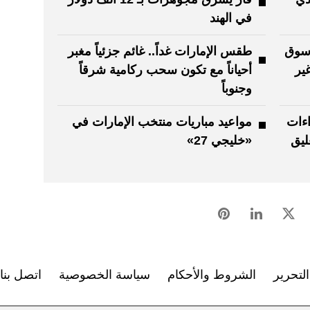
في الهند
ش سوق
طقس الإمارات غداً.. غائم جزئياً مغبر
ير
أحياناً مع تكون سحب ركامية شرقاً
وجنوباً
اءات
مواعيد مباريات منتخب الإمارات في
ليق
«خليجي 27»
لتحرير
الشروط والأحكام
سياسة الخصوصية
اتصل بنا