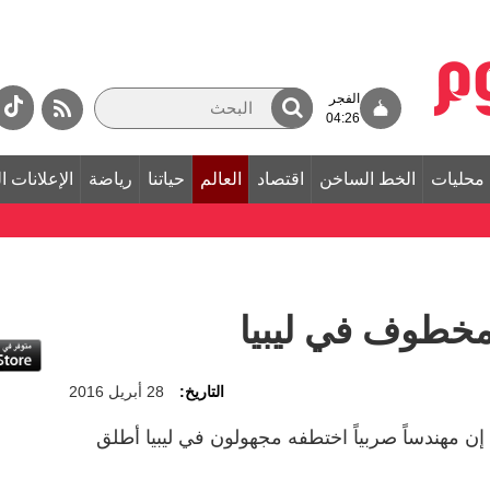
الفجر
04:26
محليات
الخط الساخن
اقتصاد
العالم
حياتنا
رياضة
الإعلانات ا
خطوف في ليبيا
التاريخ:
28 أبريل 2016
إن مهندساً صربياً اختطفه مجهولون في ليبيا أطلق