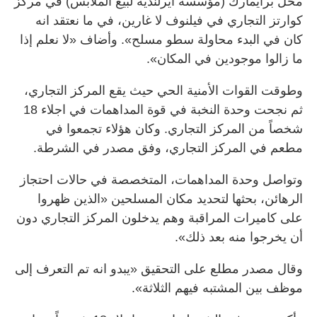
محل برايمارك (مؤسسة ايرلندية لبيع الملابس) في مركز
كوارتز التجاري في فيلنوف لا غارين، في ما نعتقد انه
كان في البدء محاولة سطو مسلح». وأضاف «لا نعلم إذا
ما زالوا موجودين في المكان».
وطوقت القوات الأمنية الحي حيث يقع المركز التجاري،
ثم نجحت وحدة النخبة في قوة المداهمات في اجلاء 18
شخصاً من المركز التجاري. وكان هؤلاء تجمعوا في
مطعم في المركز التجاري، وفق مصدر في الشرطة.
وتواصل وحدة المداهمات، المتخصصة في حالات احتجاز
الرهائن، بحثها لتحديد مكان المسلحين «الذين ظهروا
على كاميرات المراقبة وهم يدخلون المركز التجاري دون
أن يخرجوا منه بعد ذلك».
وقال مصدر مطلع على التحقيق «يبدو انه تم التعرف إلى
موظف بين المشتبه فيهم الثلاثة».