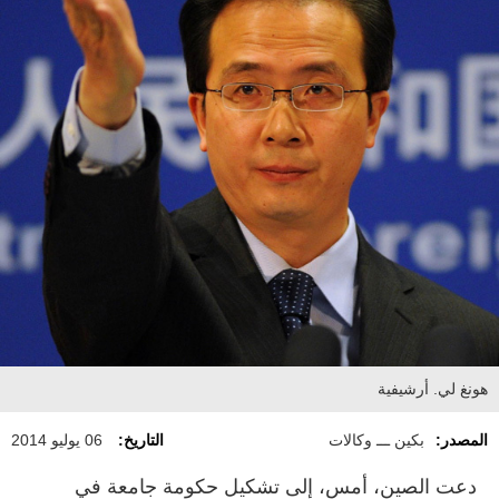
هونغ لي. أرشيفية
المصدر:
بكين ـــ وكالات
التاريخ:
06 يوليو 2014
دعت الصين، أمس، إلى تشكيل حكومة جامعة في