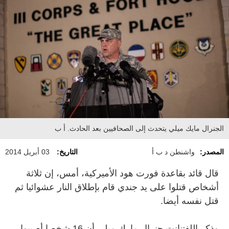
الجنرال مايك ميلي يتحدث إلى الصحافيين بعد الحادث. أ ب
المصدر:
واشنطن د ب أ
التاريخ:
03 أبريل 2014
قال قائد بقاعدة فورت هود الأميركية، أمس، إن ثلاثة
أشخاص قتلوا على يد جندي قام بإطلاق النار عشوائيا ثم
قتل نفسه أيضا.
وذكر اللفتنانت جنرال مارك ميلي أن 16 شخصا أصيبوا