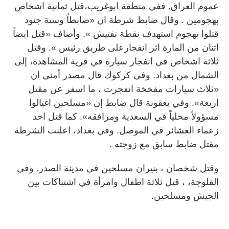
عموم العراق. ففي منطقة ابوغريب،قتل ثمانية اشخاص
بهجومين . وقال ضابط شرطة ان «ضابطاً وستة جنود
قتلوا بهجوم استهدف نقطة تفتيش ». وأضاف «قتل ايضاً
اثنان من المارة اثر انفجارعلى طريق رئيس ». وقتل
ثلاثة اشخاص في انفجار سيارة في قرية المشاهدة، إلى
الشمال من بغداد. وفي كركوك قال مصدر أمني ان
«ثلاث سيارات مفخخة انفجرت ، ما اسفر عن مقتل
اربعة». وفي بعقوبة قال ضابط إن «مسلحين اغتالوا
مسؤولاً محلياً في السعدية ومرافقه». كما قتل احد
زعماء العشائر في الموصل. وفي بغداد، اعلنت الشرطة
مقتل ضابط سابق مع زوجته .
وقتل شخصان ، بنيران مسلحين في مدينة الصدر. وفي
الفلوجة، ، قتل ثلاثة اطفال وامرأة في اشتباكات بين
الجيش ومسلحين.