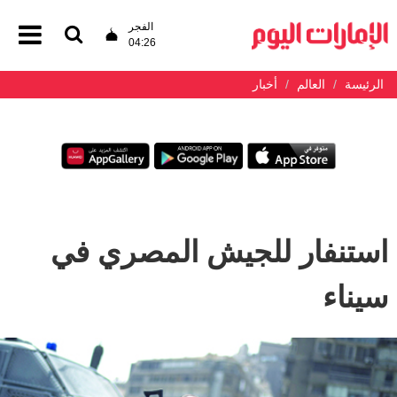
الفجر
04:26
الرئيسة
العالم
أخبار
استنفار للجيش المصري في
سيناء