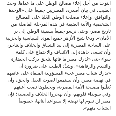
التوحد من أجل إعلاء مصالح الوطن على ما عداها. وحث
الطيب، في بيان أصدره، المصريين جميعاً على «الوحدة
والتوافق، وإعلاء مصلحة الوطن العُليا على المصالح
الشخصية والآنية الضيقة في هذه المرحلة الفاصلة من
تاريخ مصر، وحتى نرسو جميعاً بسفينة الوطن إلى بر
الأمان». ودعا شيخ الأزهر جميع القوى السياسية والحزبية
على الساحة المصرية إلى نبذ الشقاق والخلاف والتناحر،
وأن تسعى جاهدة إلى الالتفاف والاجتماع على كلمة
سواء حتى «تُدرك مصر ما فاتها لتلحق بركب الحضارة
والتقدم والرفاهية». وشدَّد الطيب على ضرورة أن
«يدرك شباب مصر عبء المسؤولية الملقاة على عاتقهم
في نهضة مصر، وأن يستمعوا لصوت العقل والحق، وأن
يُغلّبوا مصلحة الأمة المصرية، ويجعلوها نصب أعينهم
وفي سويداء قلوبهم، وأن يهجروا الخلاف والعصبية؛ فإن
مصر لن تقوم لها نهضة إلا بسواعد أبنائها، خصوصاً
الشباب منهم».