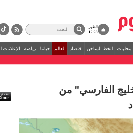
الظهر
12:28
محليات
الخط الساخن
اقتصاد
العالم
حياتنا
رياضة
الإعلانات ا
ليج الفارسي" من
د