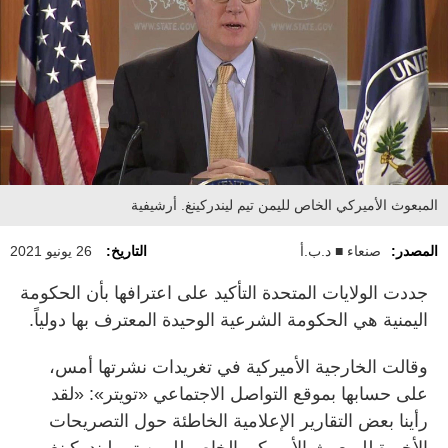
المبعوث الأميركي الخاص لليمن تيم ليندركينغ. أرشيفية
المصدر:
صنعاء ■ د.ب.أ
التاريخ:
26 يونيو 2021
جددت الولايات المتحدة التأكيد على اعترافها بأن الحكومة
اليمنية هي الحكومة الشرعية الوحيدة المعترف بها دولياً.
وقالت الخارجية الأميركية في تغريدات نشرتها أمس،
على حسابها بموقع التواصل الاجتماعي «تويتر»: «لقد
رأينا بعض التقارير الإعلامية الخاطئة حول التصريحات
الأخيرة للمبعوث الأميركي الخاص لليمن تيم ليندركينغ