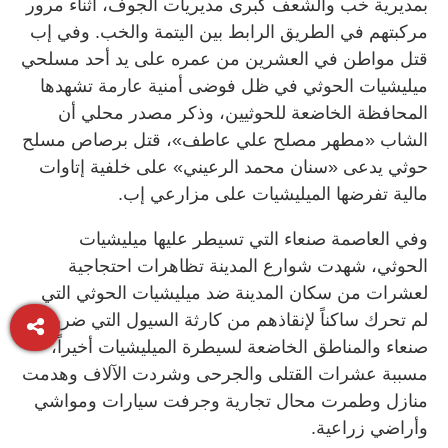
بمديرية خب والشعف كبرى مديريات الجوف، أثناء مرور
مركبتهم في الطريق الرابط بين اليتمة والخب. وفي إب
قتل مواطن في العشرين من عمره على يد أحد مسلحي
ميليشيات الحوثي في ظل فوضى أمنية عارمة تشهدها
المحافظة الخاضعة للحوثيين، وذكر مصدر محلي أن
الشاب «مطهر مصلح علي عاطف»، قتل برصاص مسلح
حوثي يدعى «سنان محمد الرعيني» على خلفية إتاوات
مالية تفرضها الميليشيات على مزارعي إب.
وفي العاصمة صنعاء التي تسيطر عليها ميليشيات
الحوثي، شهدت شوارع المدينة تظاهرات احتجاجية
لعشرات من سكان المدينة ضد ميليشيات الحوثي التي
لم تحرك ساكناً لإنقاذهم من كارثة السيول التي ضربت
صنعاء والمناطق الخاضعة لسيطرة الميليشيات أخيراً،
مسببة عشرات القتلى والجرحى وشردت الآلاف وهدمت
منازل وطمرت محال تجارية وجرفت سيارات ومواشي
وأراضي زراعية.