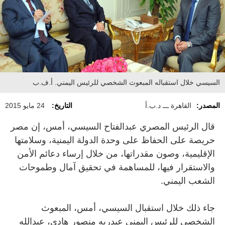
السيسي خلال استقباله المبعوث الشخصي للرئيس اليمني. أ.ف.ب
المصدر:
القاهرة ـــ د.ب.أ
التاريخ:
24 مايو 2015
قال الرئيس المصري عبدالفتاح السيسي، أمس، إن مصر
حريصة على الحفاظ على وحدة الدولة اليمنية، وسلامتها
الإقليمية، وصون مقدراتها، من خلال إرساء دعائم الأمن
والاستقرار فيها، للمساهمة في تحقيق آمال وطموحات
الشعب اليمني.
جاء ذلك خلال استقبال السيسي، أمس، المبعوث
الشخصي للرئيس اليمني عبدربه منصور هادي، عبدالله