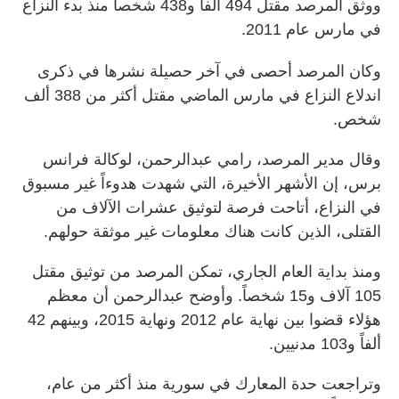
ووثق المرصد مقتل 494 ألفاً و438 شخصاً منذ بدء النزاع
في مارس عام 2011.
وكان المرصد أحصى في آخر حصيلة نشرها في ذكرى
اندلاع النزاع في مارس الماضي مقتل أكثر من 388 ألف
شخص.
وقال مدير المرصد، رامي عبدالرحمن، لوكالة فرانس
برس، إن الأشهر الأخيرة، التي شهدت هدوءاً غير مسبوق
في النزاع، أتاحت فرصة لتوثيق عشرات الآلاف من
القتلى، الذين كانت هناك معلومات غير موثقة حولهم.
ومنذ بداية العام الجاري، تمكن المرصد من توثيق مقتل
105 آلاف و15 شخصاً. وأوضح عبدالرحمن أن معظم
هؤلاء قضوا بين نهاية عام 2012 ونهاية 2015، وبينهم 42
ألفاً و103 مدنيين.
وتراجعت حدة المعارك في سورية منذ أكثر من عام،