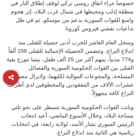
خصوصاً جراء اتفاق روسي تركي لوقف إطلاق النار في
منطقة إدلب ومحيطها في شمال غرب البلاد، إثر هجوم
واسع للقوات السورية بدعم من موسكو، ثم في ظل
تداعيات تفشي فيروس كورونا.
وسجل العام العاشر للحرب أدنى حصيلة للقتلى منذ
اندلاع النزاع، وتتضمن الحصيلة الإجمالية للقتلى 159 ألفاً
و774 مدنياً، بينهم أكثر من 25 ألف طفل، بينما تتوزع بقية
القتلى بين القوات الحكومية السورية والفصائل
المسلحة، والمجوعات الموالية لكليهما، ولايزال مصير
عشرات الآلاف من المفقودين والمخطوفين لدى أطراف
النزاع كافة مجهولاً.
وباتت القوات الحكومية السورية تسيطر على نحو ثلثي
مساحة البلاد، وخلال الأسبوع الماضي، أعيد انتخاب
الرئيس السوري بشار الأسد، لولاية رابعة، في انتخابات
رئاسية هي الثانية منذ اندلاع النزاع.