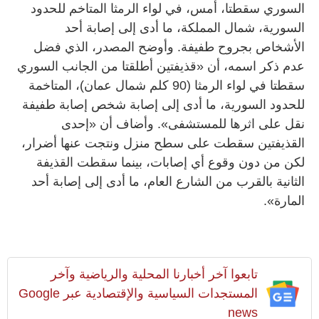
السوري سقطتا، أمس، في لواء الرمثا المتاخم للحدود
السورية، شمال المملكة، ما أدى إلى إصابة أحد
الأشخاص بجروح طفيفة. وأوضح المصدر، الذي فضل
عدم ذكر اسمه، أن «قذيفتين أطلقتا من الجانب السوري
سقطتا في لواء الرمثا (90 كلم شمال عمان)، المتاخمة
للحدود السورية، ما أدى إلى إصابة شخص إصابة طفيفة
نقل على اثرها للمستشفى». وأضاف أن «إحدى
القذيفتين سقطت على سطح منزل ونتجت عنها أضرار،
لكن من دون وقوع أي إصابات، بينما سقطت القذيفة
الثانية بالقرب من الشارع العام، ما أدى إلى إصابة أحد
المارة».
تابعوا آخر أخبارنا المحلية والرياضية وآخر
المستجدات السياسية والإقتصادية عبر Google
news