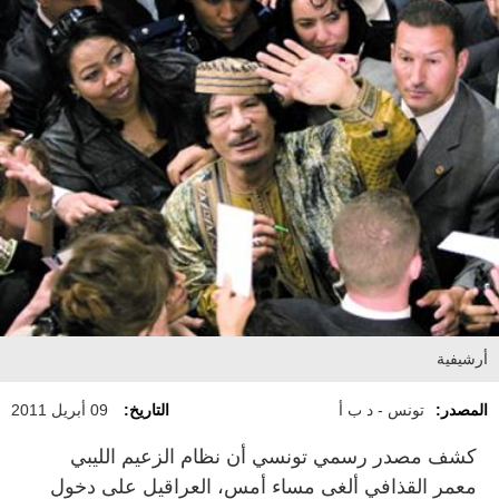
أرشيفية
المصدر:
تونس - د ب أ
التاريخ:
09 أبريل 2011
كشف مصدر رسمي تونسي أن نظام الزعيم الليبي
معمر القذافي ألغى مساء أمس، العراقيل على دخول