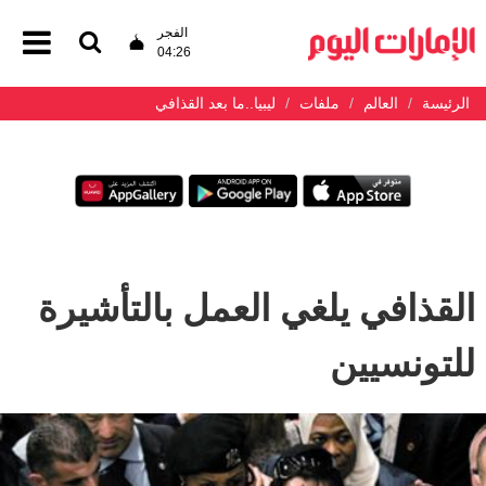
الفجر
04:26
الرئيسة
العالم
ملفات
ليبيا..ما بعد القذافي
القذافي يلغي العمل بالتأشيرة
للتونسيين