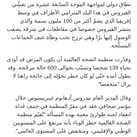
نطاق دولي لمواجهة الموجة السابعة عشرة من تفشّي
الفيروس في هذا البلد المترامي الأطراف في وسط
إفريقيا الذي يضمّ أكثر من 100 مليون نسمة والذي
ينتشر الفيروس خصوصا في مقاطعات في شرقه يصعب
الوصول إليها برّا وهي ترزح تحت وطأة عنف الجماعات
المسلّحة.
وقدّرت منظمة الصحة العالمية أن يكون المرض قد أودى
بحياة 139 شخصا وتسبّب بحوالى 600 حالة مرجّحة. وقد
يطول أمده حتّى لو كان خطر تحوّله إلى جائحة راهنا لا
يزال "منخفضا".
وقال المدير العام تيدروس أدهانوم غيبرييسوس خلال
مؤتمر صحافي عقد في مقرّ المنظمة في جنيف غداة
انعقاد لجنة طوارئ معنية بهذه المسألة "تُقيّم منظمة
الصحة العالمية خطر الوباء بأنه مرتفع على المستويين
الوطني والإقليمي، ومنخفض على المستوى العالمي".