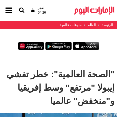
الفجر
04:26
الرئيسة
العالم
منوعات عالمية
"الصحة العالمية": خطر تفشي
إيبولا "مرتفع" وسط إفريقيا
و"منخفض" عالميا