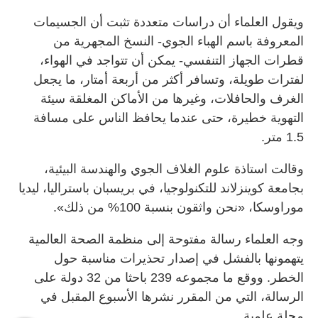
ويقول العلماء أن دراسات متعددة تثبت أن الجسيمات
المعروفة باسم الهباء الجوي- النسخ المجهرية من
قطرات الجهاز التنفسي- يمكن أن تتواجد في الهواء،
لفترات طويلة، وتسافر أكثر من أربعة أمتار، ما يجعل
الغرف والحافلات، وغيرها من الأماكن المغلقة سيئة
التهوية خطيرة، حتى عندما يحافظ الناس على مسافة
1.5 متر.
وقالت استاذة علوم الغلاف الجوي والهندسة البيئية،
بجامعة كوينزلاند للتكنولوجيا، في بريسبان باستراليا، ليديا
موراوسكا، «نحن واثقون بنسبة 100% من ذلك».
وجه العلماء رسالة مفتوحة إلى منظمة الصحة العالمية
يتهمونها بالفشل في إصدار تحذيرات مناسبة حول
الخطر. ووقع ما مجموعه 239 باحثا من 32 دولة على
الرسالة، التي من المقرر نشرها الأسبوع المقبل في
مجلة علمية.