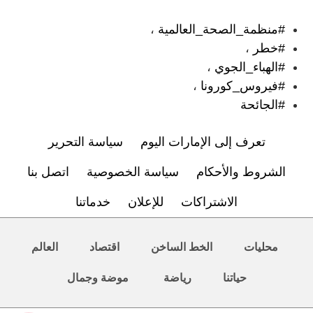
#منظمة_الصحة_العالمية
،
#خطر
،
#الهباء_الجوي
،
#فيروس_كورونا
،
#الجائحة
تعرف إلى الإمارات اليوم
سياسة التحرير
الشروط والأحكام
سياسة الخصوصية
اتصل بنا
الاشتراكات
للإعلان
خدماتنا
محليات
الخط الساخن
اقتصاد
العالم
حياتنا
رياضة
موضة وجمال