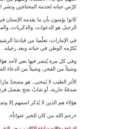
كرّس حياته لخدمة المحتاجين ونشر ال
كانوا يؤمنون بأن ما يقدمه الإنسان ف
الرحيل هو الدعوات، والذكريات، والم
في الإمارات، تعلّمنا من قيادتنا الر
يُكرّمه الوطن في حياته وبعد رحيله.
وفي كل مرة يُنشر فيها نعي لأحد هؤلا
وشيئاً من الفخر، وشيئاً من الدعاء الص
الأثر الطيب لا يُمحى.. هو مسجدٌ مازا
صدقةٌ جارية، أو شابٌ نجح بفضل فرص
هؤلاء هم الذين لا يُذكر اسمهم إلا وتتب
«رحم الله من كان للخير عنواناً».
لقراءة
مقالات
سابقة
للكاتب،
يرجى
النقر