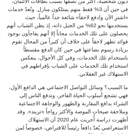
ديون شخصية، أكثر من نصفها بسبب بطاقات الائتمان،
في حين أن 3% فقط منهم يمتلكون منازل. وتُعدّ خدمات
«اشترِ الآن وادفع لاحقاً» شائعة جداً عالمياً، حيث
يستخدمها نحو 62% من الجيل ذاته، إذ يظن الشباب أنهم
يحصلون على تلك الخدمات مجاناً إلا أنهم يفاجأون بوجود
فوائد تظهر لاحقاً على خلاف أن كثيراً من المحال تقوم
بزيادة رسوم بضاعتها في حين كان الدفع مقسطاً
باستخدام تلك الخدمات، وفي كل الأحوال، ينعكس
استخدام تلك الخدمات على الشباب بإفراطهم في
الاستهلاك غير العقلاني.
ما السبب؟ وسائل التواصل الاجتماعي هي الدافع الأول،
فهي تشجع أسلوب الحياة الفاخر، وتدفع الناس إلى
الشراء بدافع المقارنة والظهور والوجاهة الاجتماعية
وملاحقة صيحات الموضة والأكثر رواجاً «تريند». وقد
أظهرت دراسة أُجريت عام 2020 أن الاستهلاك
الاستعراضي يُعدّ دافعاً رئيساً للاقتراض، خصوصاً لمن