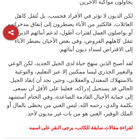
يحاولون مواكبة الآخرين.
لكن الديون لا تؤثر في الأفراد فحسب، بل تُثقل كاهل
العائلات، فالكثير من الآباء يضطرون إلى إنفاق مدخراتهم
أو يواصلون العمل لفترات أطول، لدعم أبنائهم الذين
تثقل كاهلهم القروض، وفي بعض الأحيان يضطر الآباء
إلى الاقتراض لسداد ديون أبنائهم.
لقد أصبح الدَين منهج حياة لدى الجيل الجديد، لكن الوعي
والتغيير الجذري ليسا ممكنين إلا عبر التعليم، والتوعية
بالاستهلاك المعتدل والعقلاني، وحين نجد أن إنقاذ الجيل
الحالي قد يستحيل إدراكه، فعلينا على الأقل أن نسعى
إلى حماية الأجيال القادمة الصاعدة، وفي الختام أستشهد
بكلمة والدي، رحمه الله، ليس الغني من يحظى بالمال أو
الملك الوفير، الغني هو من بات غير مديون لأحد.
لقراءة
مقالات
سابقة
للكاتب،
يرجى
النقر
على
اسمه