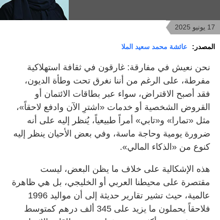
17 يونيو 2025
المصدر:
عائشة محمد سعيد الملا
نحن نعيش في مفارقة: غارقون في ثقافة استهلاكية
مفرطة، على الرغم من أننا نغرق تحت وطأة الديون،
فقد أصبح الاقتراض، سواء عبر بطاقات الائتمان أو
القروض الشخصية أو خدمات «اشترِ الآن وادفع لاحقاً»،
مثل «تمارا» و«تابي» أمراً طبيعياً، يُنظر إليه على أنه
ضرورة يومية وحاجة ماسة، وفي بعض الأحيان ينظر إليه
كنوع من «الذكاء المالي».
هذه الإشكالية على خلاف ما يظن البعض، ليست
مقتصرة على محيطنا العربي أو الخليجي، بل هي ظاهرة
عالمية، حيث تشير تقارير حديثة إلى أن مواليد 1996
فلاحقاً يحملون ما يزيد على 345 ألف درهم كمتوسط