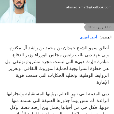
ahmad.amiri1@outlook.com
03 فبراير 2025
المصدر:
أحمد أميري
أطلق سمو الشيخ حمدان بن محمد بن راشد آل مكتوم،
ولي عهد دبي نائب رئيس مجلس الوزراء وزير الدفاع،
مبادرة «إرث دبي» التي ليست مجرد مشروع توثيقي، بل
هي خطوة استراتيجية لحماية الموروث الثقافي، وتعزيز
الروابط الوطنية، وتخليد الحكايات التي صنعت هوية
الإمارة.
دبي المدينة التي تبهر العالم برؤيتها المستقبلية وإنجازاتها
الرائدة، لم تنسَ يوماً جذورها العميقة التي تستمد منها
قوتها. فكل حي من أحيائها يحمل بين أزقته قصة، وكل