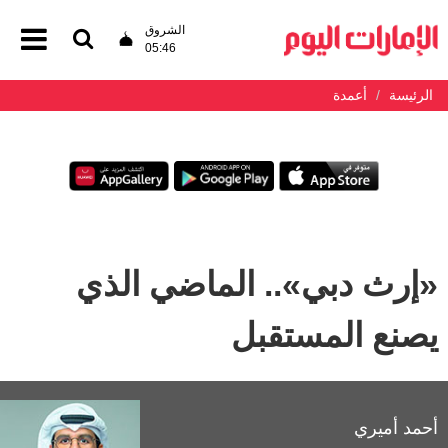
الشروق
05:46
الرئيسة
أعمدة
«إرث دبي».. الماضي الذي
يصنع المستقبل
أحمد أميري