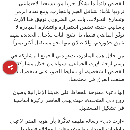
القصص دائماً ما تشكّل جزءاً من نسيجنا الاجتماعي،
نرويها للأبناء لنتناقل القيم والتجارب. ومع تقدم الزمن
وتسارع التحولات، بات من الضروري توثيق هذا الإرث
بأساليب حديثة تضمن استمراره وانتشاره. المبادرة لا
توثّق الماضي فقط، بل تفتح الباب للأجيال الجديدة لفهم
عمق جذورهم، والانطلاق منها نحو مستقبل أكثر تميزاً.
من خلال هذه المبادرة، تدعو دبي الجميع للمشاركة في
رسم لوحة الإرث الجماعي، سواء من خلال مشاركة
القصص الشخصية، أو تسليط الضوء على شخصيات
صنعت الفرق في مجتمعنا.
إنها دعوة مفتوحة للحفاظ على هويتنا الإماراتية وصون
روح دبي المتجددة، حيث يبقى الماضي ركيزة أساسية
في تشكيل المستقبل.
«إرث دبي» رسالة ملهمة تذكّرنا بأن هوية المدن لا تبنى
بناطحات السحاب والمشروعات العملاقة فقط، بل