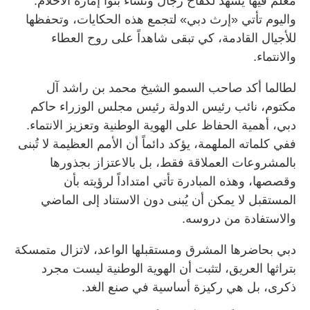
معلم فيها يشهد لكفاح رجال ونساء بنوا إمارة الأحلام.
واليوم تأتي «إرث دبي» لتجمع هذه الحكايات، وتحفظها
للأجيال القادمة، كي تبقى شاهداً على روح العطاء
والانتماء.
لطالما أكد صاحب السمو الشيخ محمد بن راشد آل
مكتوم، نائب رئيس الدولة رئيس مجلس الوزراء حاكم
دبي، أهمية الحفاظ على الهوية الوطنية وتعزيز الانتماء.
ففي كلماته الملهمة، يؤكد دائماً أن الأمم العظيمة لا تُبنى
بالمشروعات العملاقة فقط، بل بالاعتزاز بجذورها
وقصصها، وهذه المبادرة تأتي امتداداً لرؤيته بأن
المستقبل لا يمكن أن يُبنى دون الاستناد إلى الماضي
والاستفادة من دروسه.
دبي بحاضرها المشرق ومستقبلها الواعد، لاتزال متمسكة
بتراثها العريق، لتثبت أن الهوية الوطنية ليست مجرد
ذكرى، بل هي ركيزة أساسية في صنع الغد.